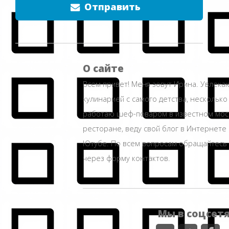
Отправить
О сайте
Всем привет! Меня зовут Ирина. Увлека
кулинарией с самого детства, несколько
работаю шеф-поваром в известном мос
ресторане, веду свой блог в Интернете 
Ютубе. По всем вопросам обращайтесь
через форму контактов.
Мы в соцсет