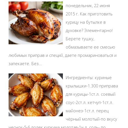
понедельник, 22 июня
2015 г. Как приготовить
курицу на бутылке в
духовке? Элементарно!
Берете тушку,
обмазываете ее смесью
любимых приправ и специй, даете промариноваться и
запекаете. Без...
Ингредиенты: куриные
крылышки-1.300 приправа
для курицы-1ст.л. соевый
соус-2ст.л. кетчуп-1ст.л.
майонез-1ст.л. перец
чёрный молотый-по вкусу
чеснок-5-6 долек куркума молотая-1ч.л. соль- по...