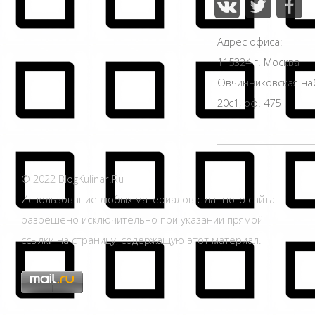
Адрес офиса:
115324 г. Москва
Овчинниковская н
20с1, оф. 475
© 2022 BlogKulinar.Ru
Использование любых материалов с данного сайта
разрешено исключительно при указании прямой
ссылки на страницу, содержащую этот материал.