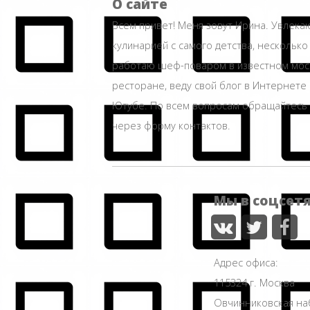
О сайте
Всем привет! Меня зовут Ирина. Увлека
кулинарией с самого детства, несколько
работаю шеф-поваром в известном мос
ресторане, веду свой блог в Интернете 
Ютубе. По всем вопросам обращайтесь
через форму контактов.
Мы в соцсет
Адрес офиса:
115324 г. Москва
Овчинниковская н