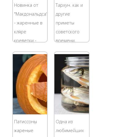
петушков,
сбербанка
Новинка от
Тархун. как и
белочек,
России.
"Макдональдса"
другие
рыбок и
Жадным,
- жаренные в
приметы
других сладких
хроническим...
кляре
советского
зверюшек....
креветки -
времени,
сразу же
сейчас в моде.
завоевала
Однако, если
популярность.
продегустировать
Под
современный
очарование
"Тархун " из
этой горячей
магазина,
закуски попали
можно
даже
разочароваться.
противники
Особенно,
Патиссоны
Одна из
американского
если вы его
жареные
любимейших