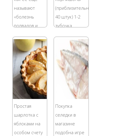
называют
(приблизительно
«болезнь
40 штук) 1-2
подвалов и
зубочка
чердаков» -
чеснока
это живая
Корень хрена
субстанция,
10-15гр. 7-8
которая
мини-зонтиков
довольно
цветущего
опасна для
укропа 7-10
человека.
горошин
Аллергии,
черного
кашель,
перца 2-3
Простая
Покупка
головная боль
горошины
шарлотка с
селедки в
и даже такие
душистого
яблоками на
магазине
серьезные
перца 12 гр.
особом счету
подобна игре