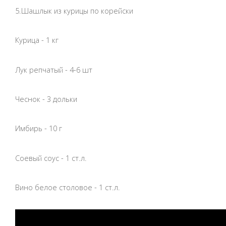
5.Шашлык из курицы по корейски
Курица - 1 кг
Лук репчатый - 4-6 шт
Чеснок - 3 дольки
Имбирь - 10 г
Соевый соус - 1 ст.л.
Вино белое столовое - 1 ст.л.