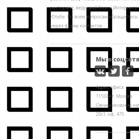
ресторане, веду свой блог в Интернете 
Ютубе. По всем вопросам обращайтесь
через форму контактов.
Мы в соцсет
Адрес офиса:
115324 г. Москва
Овчинниковская н
20с1, оф. 475