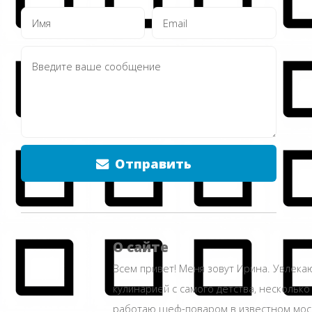
Отправить
О сайте
Всем привет! Меня зовут Ирина. Увлека
кулинарией с самого детства, несколько
работаю шеф-поваром в известном мос