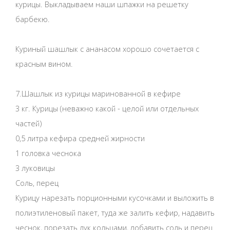
курицы. Выкладываем наши шпажки на решетку
барбекю.
Куриный шашлык с ананасом хорошо сочетается с
красным вином.
7.Шашлык из курицы маринованной в кефире
3 кг. Курицы (неважно какой - целой или отдельных
частей)
0,5 литра кефира средней жирности
1 головка чеснока
3 луковицы
Соль, перец
Курицу нарезать порционными кусочками и выложить в
полиэтиленовый пакет, туда же залить кефир, надавить
чеснок, порезать лук кольцами, добавить соль и перец