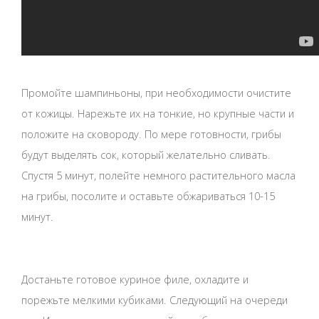
Промойте шампиньоны, при необходимости очистите
от кожицы. Нарежьте их на тонкие, но крупные части и
положите на сковороду. По мере готовности, грибы
будут выделять сок, который желательно сливать.
Спустя 5 минут, полейте немного растительного масла
на грибы, посолите и оставьте обжариваться 10-15
минут.
Достаньте готовое куриное филе, охладите и
порежьте мелкими кубиками. Следующий на очереди