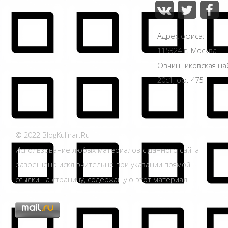
Адрес офиса:
115324 г. Москва
Овчинниковская н
20с1, оф. 475
© 2022 BlogKulinar.Ru
Использование любых материалов с данного сайта
разрешено исключительно при указании прямой
ссылки на страницу, содержащую этот материал.