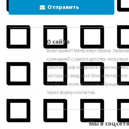
Отправить
О сайте
Всем привет! Меня зовут Ирина. Увлека
кулинарией с самого детства, несколько
работаю шеф-поваром в известном мос
ресторане, веду свой блог в Интернете 
Ютубе. По всем вопросам обращайтесь
через форму контактов.
Мы в соцсет