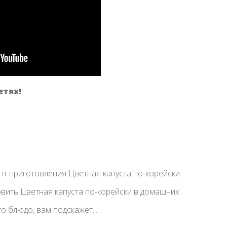
етях!
т приготовления Цветная капуста по-корейски.
товить Цветная капуста по-корейски в домашних
то блюдо, вам подскажет...