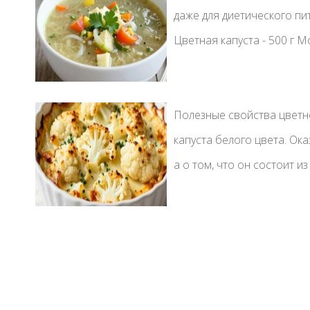
даже для диетического пи
Цветная капуста - 500 г Мор
Полезные свойства цветн
капуста белого цвета. Ок
а о том, что он состоит из