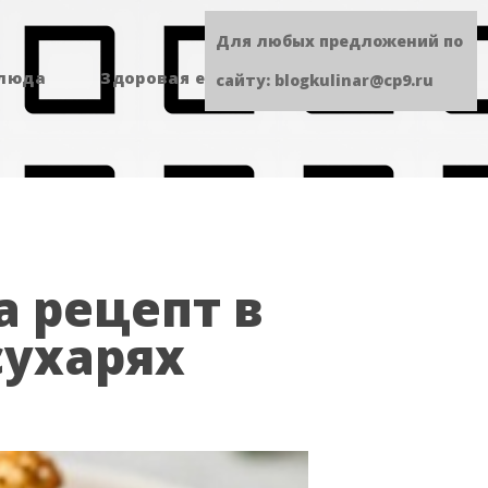
Для любых предложений по
блюда
Здоровая еда
Сладенькое
сайту: blogkulinar@cp9.ru
а рецепт в
сухарях