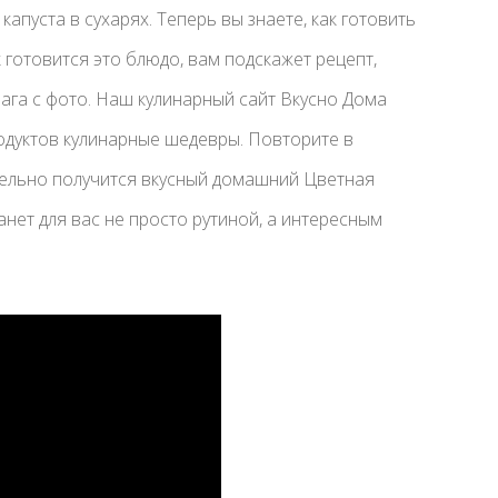
апуста в сухарях. Теперь вы знаете, как готовить
 готовится это блюдо, вам подскажет рецепт,
га с фото. Наш кулинарный сайт Вкусно Дома
одуктов кулинарные шедевры. Повторите в
ательно получится вкусный домашний Цветная
танет для вас не просто рутиной, а интересным