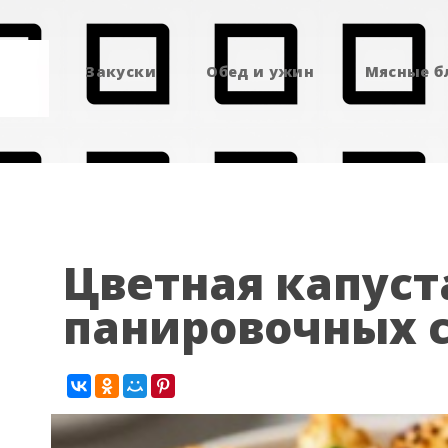
Закуски
Обед и ужин
Мясные 
Цветная капуст
панировочных 