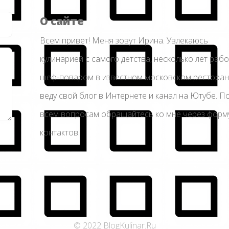
О сайте
Всем привет! Меня зовут Ирина. Увлекаюсь
кулинарией с самого детства, несколько лет раб
шеф-поваром в известном московском ресторан
веду свой блог в Интернете и канал на Ютубе. П
всем вопросам обращайтесь ко мне через форм
контактов.
© 2022 BlogKulinar.Ru