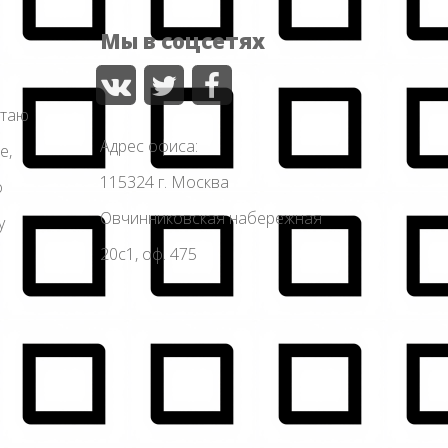
Мы в соцсетях
отаю
Адрес офиса:
е,
115324 г. Москва
о
Овчинниковская набережная
у
20с1, оф. 475