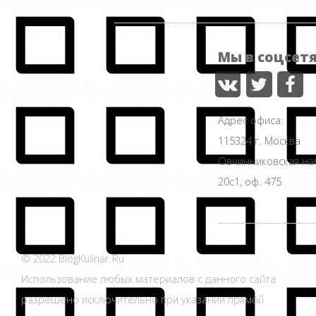
Мы в соцсет
Адрес офиса:
115324 г. Москва
Овчинниковская н
20с1, оф. 475
© 2022 BlogKulinar.Ru
Использование любых материалов с данного сайта
разрешено исключительно при указании прямой