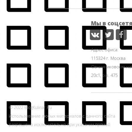
Мы в соцсет
Адрес офиса:
115324 г. Москва
Овчинниковская н
20с1, оф. 475
© 2022 BlogKulinar.Ru
Использование любых материалов с данного сайта
разрешено исключительно при указании прямой