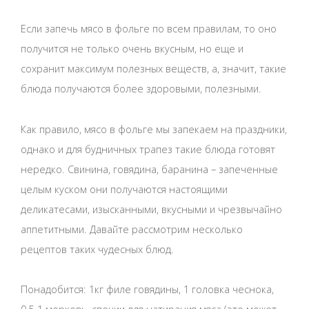
Если запечь мясо в фольге по всем правилам, то оно
получится не только очень вкусным, но еще и
сохранит максимум полезных веществ, а, значит, такие
блюда получаются более здоровыми, полезными.
Как правило, мясо в фольге мы запекаем на праздники,
однако и для будничных трапез такие блюда готовят
нередко. Свинина, говядина, баранина – запеченные
целым куском они получаются настоящими
деликатесами, изысканными, вкусными и чрезвычайно
аппетитными. Давайте рассмотрим несколько
рецептов таких чудесных блюд.
Понадобится: 1кг филе говядины, 1 головка чеснока,
0,5-1 морковь, специи для натирания мяса (это может