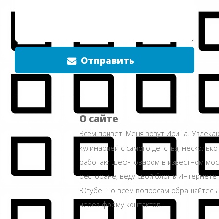
Отправить
О сайте
Всем привет! Меня зовут Ирина. Увлека
кулинарией с самого детства, несколько
работаю шеф-поваром в известном мос
ресторане, веду свой блог в Интернете 
Ютубе. По всем вопросам обращайтесь
через форму контактов.