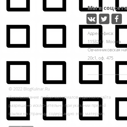
Мы в соцсет
Адрес офиса:
115324 г. Москва
Овчинниковская н
20с1, оф. 475
© 2022 BlogKulinar.Ru
Использование любых материалов с данного сайта
разрешено исключительно при указании прямой
ссылки на страницу, содержащую этот материал.