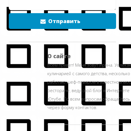
Отправить
О сайте
Всем привет! Меня зовут Ирина. Увлека
кулинарией с самого детства, несколько
работаю шеф-поваром в известном мос
ресторане, веду свой блог в Интернете 
Ютубе. По всем вопросам обращайтесь
через форму контактов.