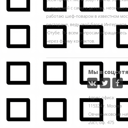
кулинарией с самого детства, несколько
работаю шеф-поваром в известном мос
ресторане, веду свой блог в Интернете 
Ютубе. По всем вопросам обращайтесь
через форму контактов.
Мы в соцсет
Адрес офиса:
115324 г. Москва
Овчинниковская н
20с1, оф. 475