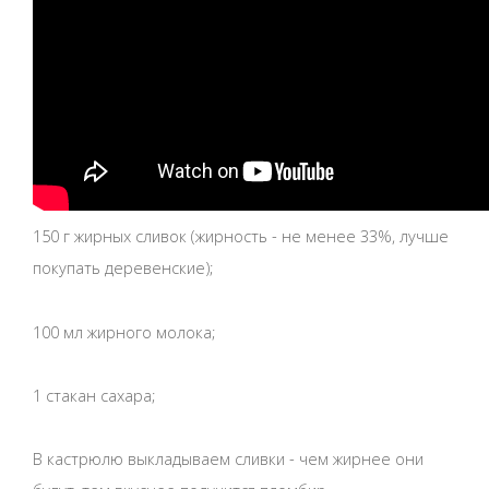
150 г жирных сливок (жирность - не менее 33%, лучше
покупать деревенские);
100 мл жирного молока;
1 стакан сахара;
В кастрюлю выкладываем сливки - чем жирнее они