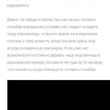
мороженого.
Важно: не забудьте перед тем, как начать готовить
пломбир в домашних условиях, как следует охладить
чашу мороженицы - я просто храню ее в морозилке,
поэтому к тому моменту, когда она мне нужна, она
всегда охлаждена до максимума. Если у вас нет
возможности постоянно держать чашу мороженицы в
морозильной камере, поставьте ее туда за 10 часов до
того момента, когда планируете готовить пломбир.