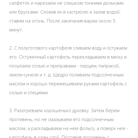
салфеток и нарезаем не слишком тонкими дольками
или брусками. Сложив их в кастрюлю и залив водой,
ставим на огонь. После закипания варим около 5
минут.
2. С полуготового картофеля сливаем воду и остужаем
его. Остуженный картофель перекладываем в миску и
посыпаем солью и приправами - перцем, паприкой,
хмели-сунели и т. д. Щедро поливаем подсолнечным
маслом и хорошо перемешиваем руками картофель с
солью и специями.
3. Разогреваем хорошенько духовку. Затем берем
противень, но не смазываем его подсолнечным
маслом, а раскладываем на нем фольгу, а поверх нее -
картофель в один слой. Поставив противень с