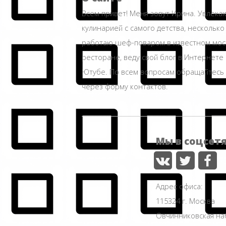
Всем привет! Меня зовут Ирина. Увлека
кулинарией с самого детства, несколько
работаю шеф-поваром в известном мос
ресторане, веду свой блог в Интернете 
Ютубе. По всем вопросам обращайтесь
через форму контактов.
Мы в соцсет
Адрес офиса:
115324 г. Москва
Овчинниковская н