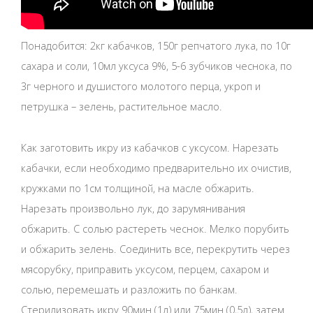
Понадобится: 2кг кабачков, 150г репчатого лука, по 10г
сахара и соли, 10мл уксуса 9%, 5-6 зубчиков чеснока, по
3г черного и душистого молотого перца, укроп и
петрушка – зелень, растительное масло.
Как заготовить икру из кабачков с уксусом. Нарезать
кабачки, если необходимо предварительно их очистив,
кружками по 1см толщиной, на масле обжарить.
Нарезать произвольно лук, до зарумянивания
обжарить. С солью растереть чеснок. Мелко порубить
и обжарить зелень. Соединить все, перекрутить через
мясорубку, приправить уксусом, перцем, сахаром и
солью, перемешать и разложить по банкам.
Стерилизовать икру 90мин (1л) или 75мин (0,5л), затем