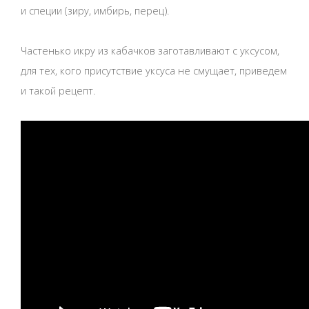
и специи (зиру, имбирь, перец).
Частенько икру из кабачков заготавливают с уксусом,
для тех, кого присутствие уксуса не смущает, приведем
и такой рецепт.