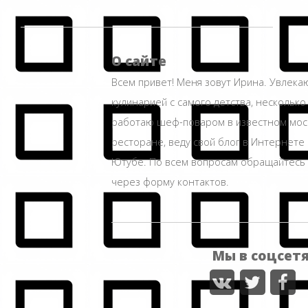
О сайте
Всем привет! Меня зовут Ирина. Увлека
кулинарией с самого детства, несколько
работаю шеф-поваром в известном мос
ресторане, веду свой блог в Интернете 
Ютубе. По всем вопросам обращайтесь
через форму контактов.
Мы в соцсет