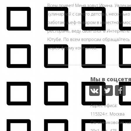
Всем привет! Меня зовут Ирина. Увлека
кулинарией с самого детства, несколько
работаю шеф-поваром в известном мос
ресторане, веду свой блог в Интернете 
Ютубе. По всем вопросам обращайтесь
через форму контактов.
Мы в соцсет
Адрес офиса:
115324 г. Москва
Овчинниковская н
20с1, оф. 475