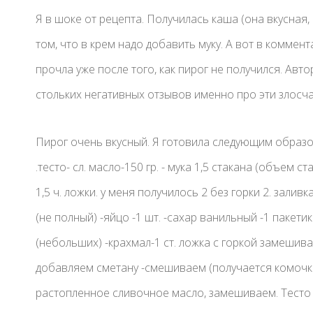
Я в шоке от рецепта. Получилась каша (она вкусная, 
том, что в крем надо добавить муку. А вот в коммент
прочла уже после того, как пирог не получился. Авто
стольких негативных отзывов именно про эти злосча
Пирог очень вкусный. Я готовила следующим образо
.тесто- сл. масло-150 гр. - мука 1,5 стакана (объем с
1,5 ч. ложки. у меня получилось 2 без горки 2. заливк
(не полный) -яйцо -1 шт. -сахар ванильный -1 пакетик -
(небольших) -крахмал-1 ст. ложка с горкой замешив
добавляем сметану -смешиваем (получается комочко
растопленное сливочное масло, замешиваем. Тесто 