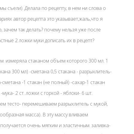
мы съели). Делала по рецепту, в нем ни слова о
ариях автор рецепта это указывает,жаль,что я
р, зачем так делать? почему нельзя уже после
стные 2 ложки муки дописать их в рецепт?
м. измеряла стаканом объем которого 300 мл. 1
такана 300 мл) -сметана 0,5 стакана - разрыхлитель-
а-сметана -1 стакан (не полный) -сахар-1 стакан
мука- 2 ст. ложки с горкой - яблоки- 6 шт.
аем тесто- перемешиваем разрыхлитель с мукой,
образная масса). В эту массу вливаем
получается очень мягким и эластичным. заливка-