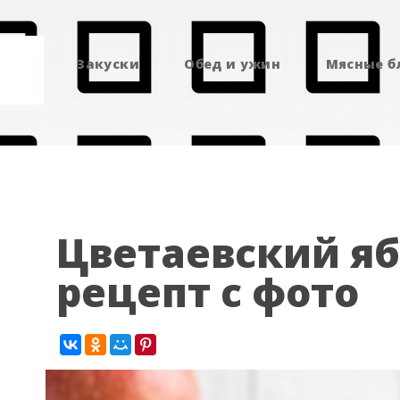
Закуски
Обед и ужин
Мясные 
Цветаевский я
рецепт с фото