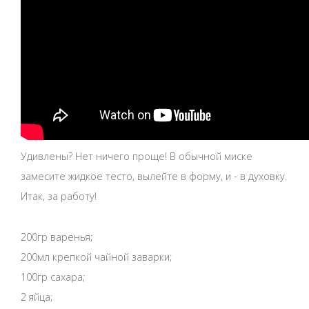
Удивлены? Нет ничего проще! В обычной миске
замесите жидкое тесто, вылейте в форму, и - в духовку.
Итак, за работу!
200гр варенья;
200мл крепкой чайной заварки;
100гр сахара;
2 яйца;