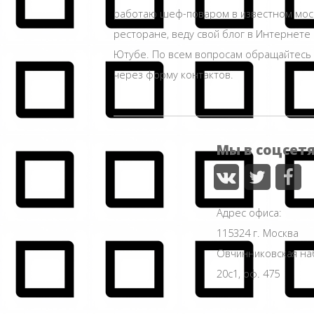
работаю шеф-поваром в известном мос
ресторане, веду свой блог в Интернете 
Ютубе. По всем вопросам обращайтесь
через форму контактов.
Мы в соцсет
Адрес офиса:
115324 г. Москва
Овчинниковская н
20с1, оф. 475