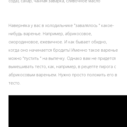
сода), сахар, чайная заварка, сливочное масло
Наверняка у вас в холодильнике "завалялось " какое-
нибудь варенье. Например, абрикосовое,
смородиновое, ежевичное. И как бывает обидно,
когда оно начинается бродить! Именно такое варенье
можно "пустить " на выпечку. Однако вам не придется
вымешивать тесто, как, например, в рецепте пирога с
абрикосовым вареньем. Нужно просто положить его в
тесто.