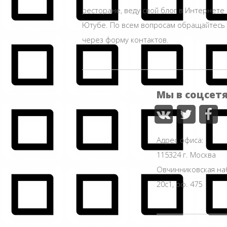
ресторане, веду свой блог в Интернете 
Ютубе. По всем вопросам обращайтесь
через форму контактов.
Мы в соцсет
Адрес офиса:
115324 г. Москва
Овчинниковская н
20с1, оф. 475