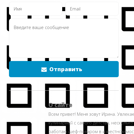
Отправить
О сайте
Всем привет! Меня зовут Ирина. Увлека
кулинарией с самого детства, несколько
работаю шеф-поваром в известном мос