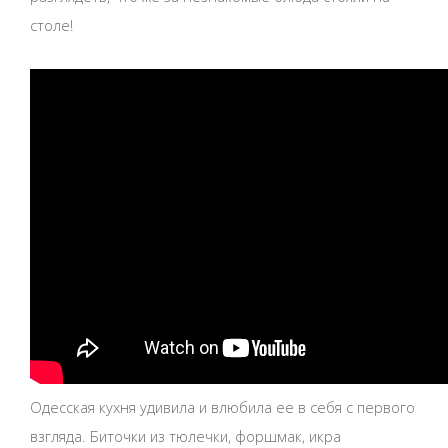
столе!
Одесская кухня удивила и влюбила ее в себя с первого
взгляда. Биточки из тюлечки, форшмак, икра