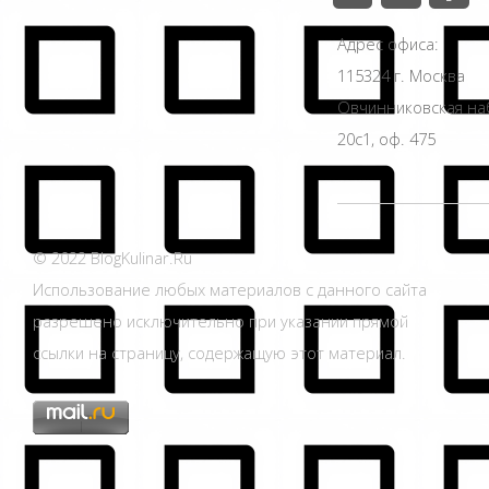
Адрес офиса:
115324 г. Москва
Овчинниковская н
20с1, оф. 475
© 2022 BlogKulinar.Ru
Использование любых материалов с данного сайта
разрешено исключительно при указании прямой
ссылки на страницу, содержащую этот материал.