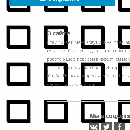
О сайте
Всем привет! Меня зовут Ирина. Увлека
кулинарией с самого детства, несколько
работаю шеф-поваром в известном мос
ресторане, веду свой блог в Интернете 
Ютубе. По всем вопросам обращайтесь
через форму контактов.
Мы в соцсет