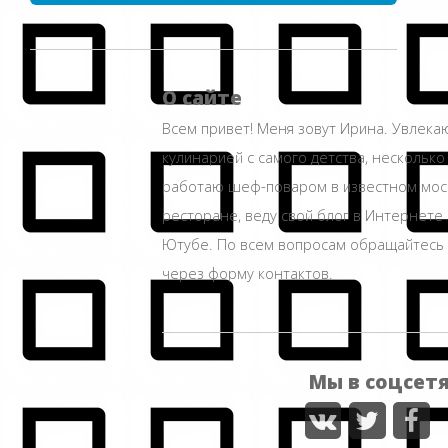
О сайте
Всем привет! Меня зовут Ирина. Увлека
кулинарией с самого детства, несколько
работаю шеф-поваром в известном мос
ресторане, веду свой блог в Интернете 
Ютубе. По всем вопросам обращайтесь
через форму контактов.
Мы в соцсет