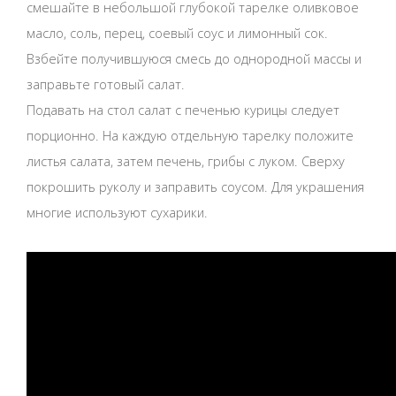
смешайте в небольшой глубокой тарелке оливковое
масло, соль, перец, соевый соус и лимонный сок.
Взбейте получившуюся смесь до однородной массы и
заправьте готовый салат.
Подавать на стол салат с печенью курицы следует
порционно. На каждую отдельную тарелку положите
листья салата, затем печень, грибы с луком. Сверху
покрошить руколу и заправить соусом. Для украшения
многие используют сухарики.