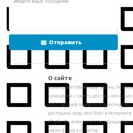
Отправить
О сайте
Всем привет! Меня зовут Ирина. Увлека
кулинарией с самого детства, несколько
работаю шеф-поваром в известном мос
ресторане, веду свой блог в Интернете 
Ютубе. По всем вопросам обращайтесь
через форму контактов.