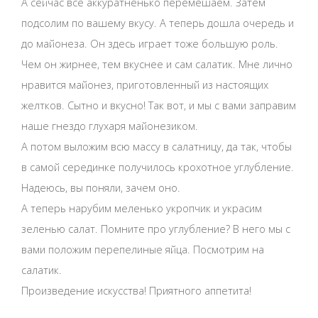
А сейчас все аккуратненько перемешаем. Затем
подсолим по вашему вкусу. А теперь дошла очередь и
до майонеза. Он здесь играет тоже большую роль.
Чем он жирнее, тем вкуснее и сам салатик. Мне лично
нравится майонез, приготовленный из настоящих
желтков. Сытно и вкусно! Так вот, и мы с вами заправим
наше гнездо глухаря майонезиком.
А потом выложим всю массу в салатницу, да так, чтобы
в самой серединке получилось крохотное углубление.
Надеюсь, вы поняли, зачем оно.
А теперь нарубим меленько укропчик и украсим
зеленью салат. Помните про углубление? В него мы с
вами положим перепелиные яйца. Посмотрим на
салатик.
Произведение искусства! Приятного аппетита!