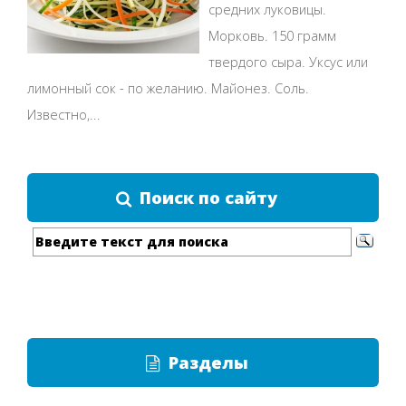
средних луковицы.
Морковь. 150 грамм
твердого сыра. Уксус или
лимонный сок - по желанию. Майонез. Соль.
Известно,...
Поиск по сайту
Разделы