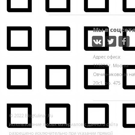
Мы в соцсет
Адрес офиса:
115324 г. Москва
Овчинниковская н
20с1, оф. 475
© 2022 BlogKulinar.Ru
Использование любых материалов с данного сайта
разрешено исключительно при указании прямой