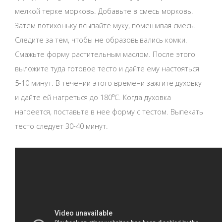
мелкой терке морковь. Добавьте в смесь морковь.
Затем потихоньку всыпайте муку, помешивая смесь.
Следите за тем, чтобы не образовывались комки.
Смажьте форму растительным маслом. После этого
выложите туда готовое тесто и дайте ему настояться
5-10 минут. В течении этого времени зажгите духовку
и дайте ей нагреться до 180⁰C. Когда духовка
нагреется, поставьте в нее форму с тестом. Выпекать
тесто следует 30-40 минут.