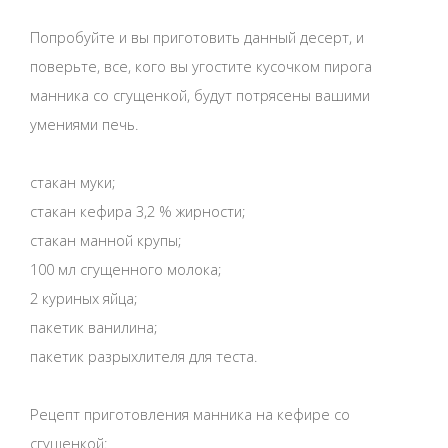
Попробуйте и вы приготовить данный десерт, и
поверьте, все, кого вы угостите кусочком пирога
манника со сгущенкой, будут потрясены вашими
умениями печь.
стакан муки;
стакан кефира 3,2 % жирности;
стакан манной крупы;
100 мл сгущенного молока;
2 куриных яйца;
пакетик ванилина;
пакетик разрыхлителя для теста.
Рецепт приготовления манника на кефире со
сгущенкой: