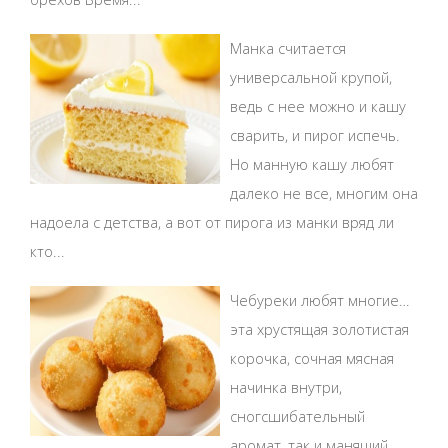
Манка считается
универсальной крупой,
ведь с нее можно и кашу
сварить, и пирог испечь.
Но манную кашу любят
далеко не все, многим она
надоела с детства, а вот от пирога из манки вряд ли
кто...
Чебуреки любят многие…
эта хрустящая золотистая
корочка, сочная мясная
начинка внутри,
сногсшибательный
аромат, так и манящий