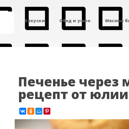
Закуски
Обед и ужин
Мясные 
Печенье через 
рецепт от юли