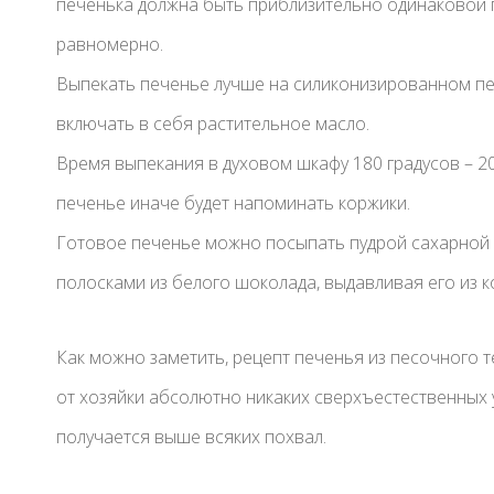
печенька должна быть приблизительно одинаковой п
равномерно.
Выпекать печенье лучше на силиконизированном пер
включать в себя растительное масло.
Время выпекания в духовом шкафу 180 градусов – 20
печенье иначе будет напоминать коржики.
Готовое печенье можно посыпать пудрой сахарной 
полосками из белого шоколада, выдавливая его из к
Как можно заметить, рецепт печенья из песочного т
от хозяйки абсолютно никаких сверхъестественных 
получается выше всяких похвал.