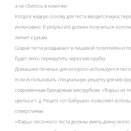
а не сбилось в комочки.
Когда в жидкую основу для теста вводится мука, п
интенсивно. В результате должен получиться золоти
липнет к рукам.
Шарик теста укладывают в пищевой полиэтилен и по
будет легко перекрутить через мясорубку.
Домашнее печенье, для которого используется песо
если использовать специальную решетку для мясоруб
современным брендовым мясорубкам. «Фарш» из тес
цветка и т. д. Рецепт «от бабушки» позволяет испо
отверстиями.
«Фарш» песочного теста должны иметь длину около 