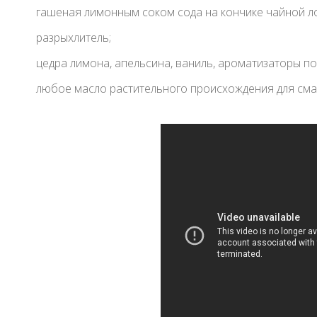
гашеная лимонным соком сода на кончике чайной л
разрыхлитель;
цедра лимона, апельсина, ваниль, ароматизаторы п
любое масло растительного происхождения для сма