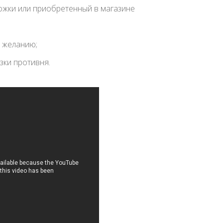
ожки или приобретенный в магазине
о желанию;
зки противня.