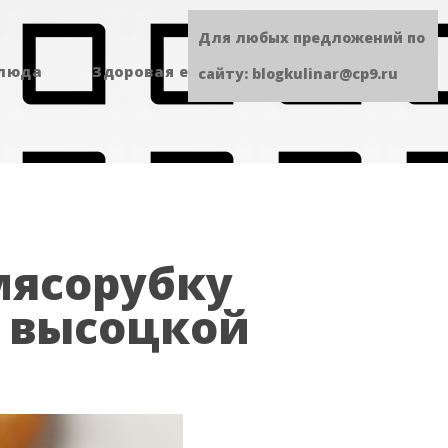
Для любых предложений по
блюда
Здоровая еда
Сладенькое
сайту: blogkulinar@cp9.ru
мясорубку
и высоцкой