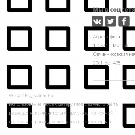
Мы в соцсет
Адрес офиса:
115324 г. Москва
Овчинниковская н
20с1, оф. 475
© 2022 BlogKulinar.Ru
Использование любых материалов с данного сайта
разрешено исключительно при указании прямой
ссылки на страницу, содержащую этот материал.