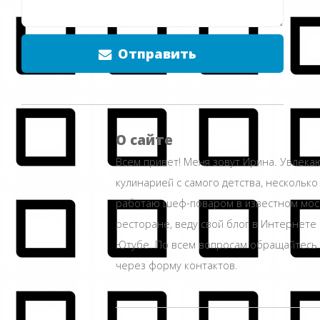
Отправить
О сайте
Всем привет! Меня зовут Ирина. Увлека
кулинарией с самого детства, несколько
работаю шеф-поваром в известном мос
ресторане, веду свой блог в Интернете 
Ютубе. По всем вопросам обращайтесь
через форму контактов.