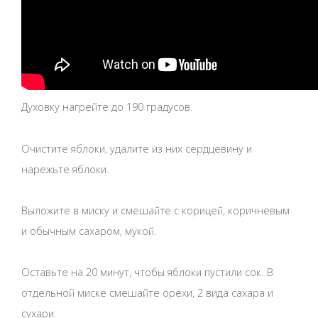
Духовку нагрейте до 190 градусов.
Очистите яблоки, удалите из них сердцевину и
нарежьте яблоки.
Выложите в миску и смешайте с корицей, коричневым
и обычным сахаром, мукой.
Оставьте на 20 минут, чтобы яблоки пустили сок. В
отдельной миске смешайте орехи, 2 вида сахара и
сухари.