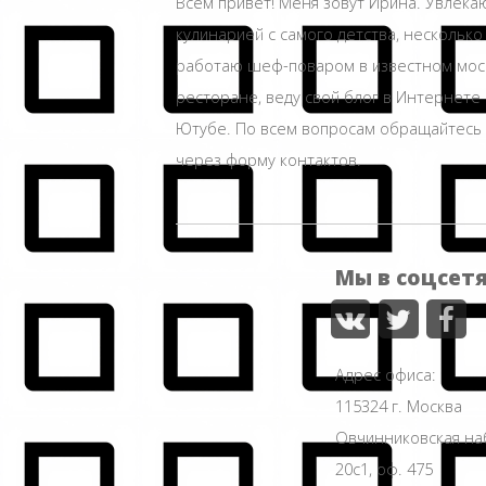
Всем привет! Меня зовут Ирина. Увлека
кулинарией с самого детства, несколько
работаю шеф-поваром в известном мос
ресторане, веду свой блог в Интернете 
Ютубе. По всем вопросам обращайтесь
через форму контактов.
Мы в соцсет
Адрес офиса:
115324 г. Москва
Овчинниковская н
20с1, оф. 475