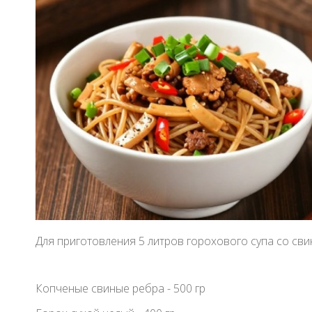
Для приготовления 5 литров горохового супа со с
Копченые свиные ребра - 500 гр