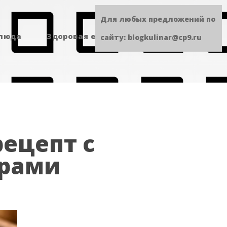
Для любых предложений по
блюда
Здоровая еда
Сладенькое
сайту: blogkulinar@cp9.ru
рецепт с
брами