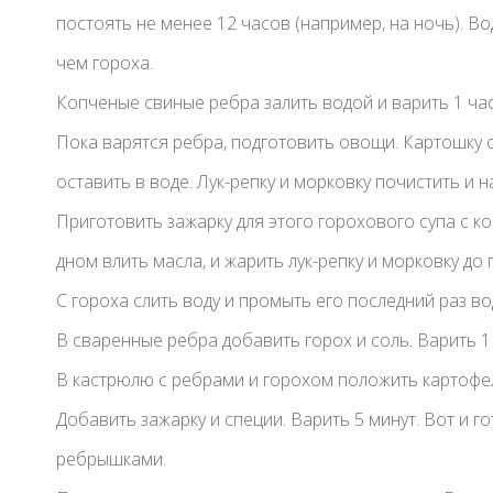
постоять не менее 12 часов (например, на ночь). В
чем гороха.
Копченые свиные ребра залить водой и варить 1 час
Пока варятся ребра, подготовить овощи. Картошку с
оставить в воде. Лук-репку и морковку почистить и 
Приготовить зажарку для этого горохового супа с 
дном влить масла, и жарить лук-репку и морковку до 
С гороха слить воду и промыть его последний раз во
В сваренные ребра добавить горох и соль. Варить 1 
В кастрюлю с ребрами и горохом положить картофел
Добавить зажарку и специи. Варить 5 минут. Вот и г
ребрышками.