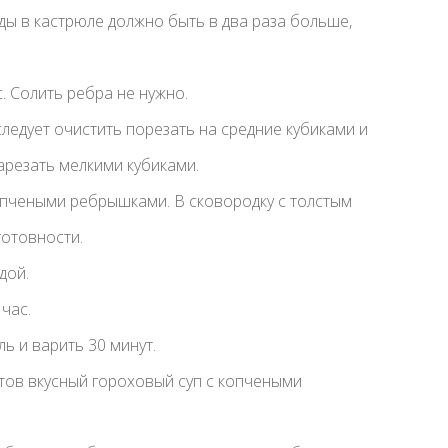
оды в кастрюле должно быть в два раза больше,
. Солить ребра не нужно.
ледует очистить порезать на средние кубиками и
нарезать мелкими кубиками.
копчеными ребрышками. В сковородку с толстым
готовности.
дой.
час.
ь и варить 30 минут.
отов вкусный гороховый суп с копчеными