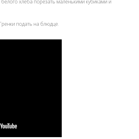
он белого хлеба порезать маленькими кубиками и
Гренки подать на блюдце.