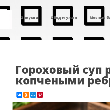
Закуски
Обед и ужин
Мясные 
Гороховый суп 
копчеными ре