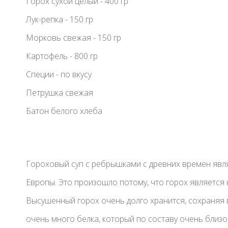
Горох сухой целый - 400 гр
Лук-репка - 150 гр
Морковь свежая - 150 гр
Картофель - 800 гр
Специи - по вкусу
Петрушка свежая
Батон белого хлеба
Гороховый суп с ребрышками с древних времен явл
Европы. Это произошло потому, что горох является
Высушенный горох очень долго хранится, сохраняя 
очень много белка, который по составу очень близок