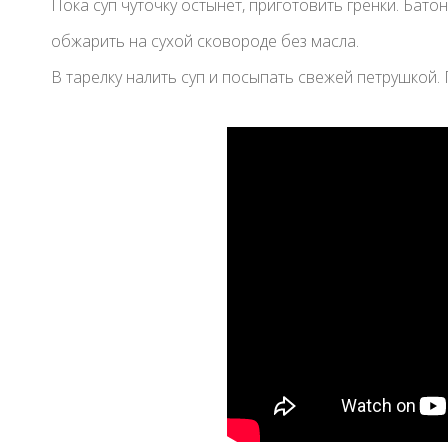
Пока суп чуточку остынет, приготовить гренки. Бат
обжарить на сухой сковороде без масла.
В тарелку налить суп и посыпать свежей петрушкой. 