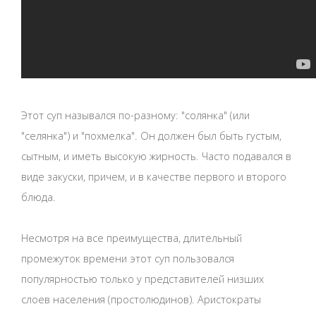
Этот суп назывался по-разному: "солянка" (или
"селянка") и "похмелка". Он должен был быть густым,
сытным, и иметь высокую жирность. Часто подавался в
виде закуски, причем, и в качестве первого и второго
блюда.
Несмотря на все преимущества, длительный
промежуток времени этот суп пользовался
популярностью только у представителей низших
слоев населения (простолюдинов). Аристократы