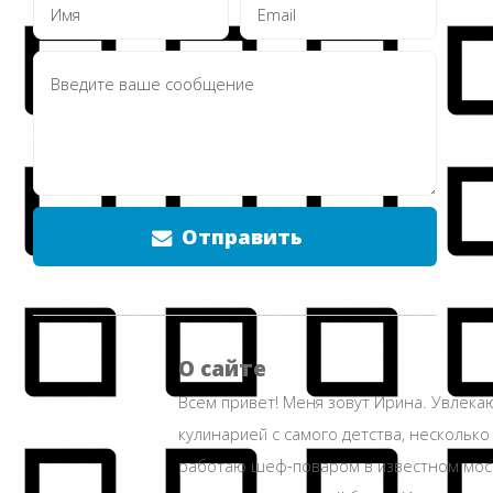
Отправить
О сайте
Всем привет! Меня зовут Ирина. Увлека
кулинарией с самого детства, несколько
работаю шеф-поваром в известном мос