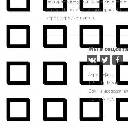
ресторане, веду свой блог в Интернете 
Ютубе. По всем вопросам обращайтесь
через форму контактов.
Мы в соцсет
Адрес офиса:
115324 г. Москва
Овчинниковская н
20с1, оф. 475