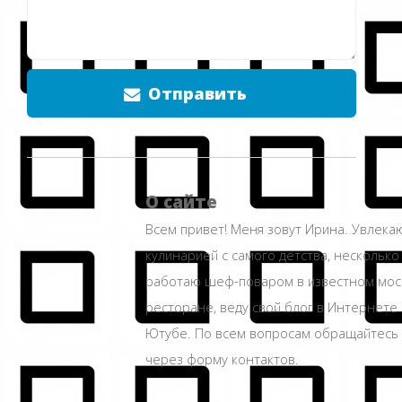
Отправить
О сайте
Всем привет! Меня зовут Ирина. Увлека
кулинарией с самого детства, несколько
работаю шеф-поваром в известном мос
ресторане, веду свой блог в Интернете 
Ютубе. По всем вопросам обращайтесь
через форму контактов.