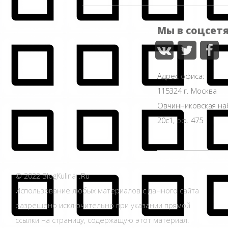
Мы в соцсет
Адрес офиса:
115324 г. Москва
Овчинниковская н
20с1, оф. 475
© 2022 BlogKulinar.Ru
Использование любых материалов с данного сайта
разрешено исключительно при указании прямой
ссылки на страницу, содержащую этот материал.