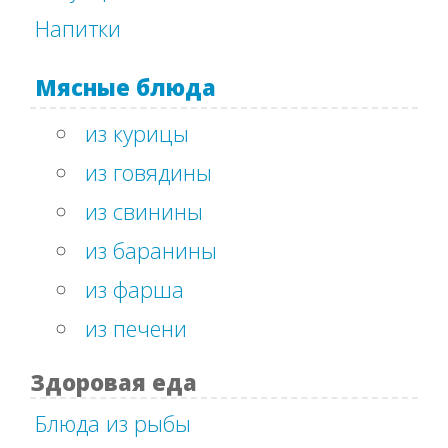
Напитки
Мясные блюда
из курицы
из говядины
из свинины
из баранины
из фарша
из печени
Здоровая еда
Блюда из рыбы