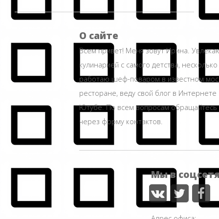
О сайте
Всем привет! Меня зовут Ирина. Увлека
кулинарией с самого детства, несколько
работаю шеф-поваром в известном мос
ресторане, веду свой блог в Интернете 
Ютубе. По всем вопросам обращайтесь
через форму контактов.
Мы в соцсет
Адрес офиса: