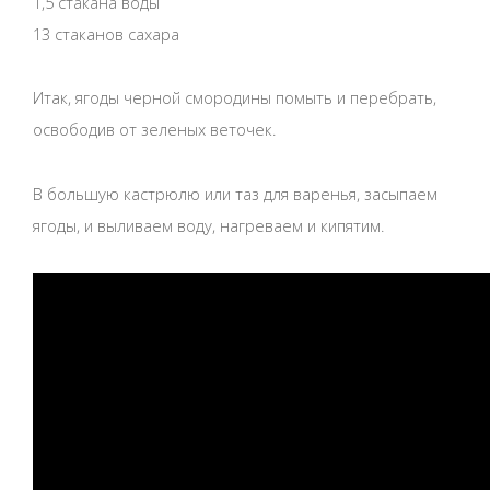
1,5 стакана воды
13 стаканов сахара
Итак, ягоды черной смородины помыть и перебрать,
освободив от зеленых веточек.
В большую кастрюлю или таз для варенья, засыпаем
ягоды, и выливаем воду, нагреваем и кипятим.