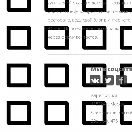
кулинарией с самого детства, несколько
работаю шеф-поваром в известном мос
ресторане, веду свой блог в Интернете 
Ютубе. По всем вопросам обращайтесь
через форму контактов.
Мы в соцсет
Адрес офиса:
115324 г. Москва
Овчинниковская н
20с1, оф. 475