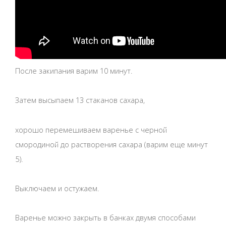
После закипания варим 10 минут.
Затем высыпаем 13 стаканов сахара,
хорошо перемешиваем варенье с черной
смородиной до растворения сахара (варим еще минут
5).
Выключаем и остужаем.
Варенье можно закрыть в банках двумя способами