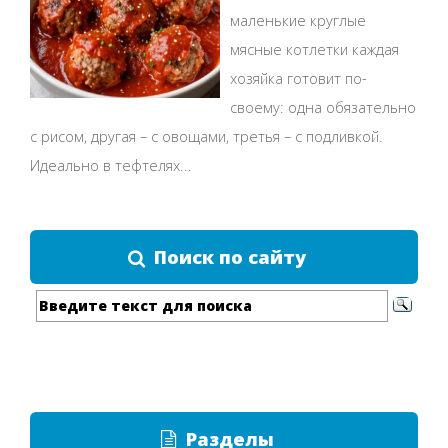
маленькие круглые
мясные котлетки каждая
хозяйка готовит по-
своему: одна обязательно
с рисом, другая – с овощами, третья – с подливкой.
Идеально в тефтелях...
Поиск по сайту
Разделы