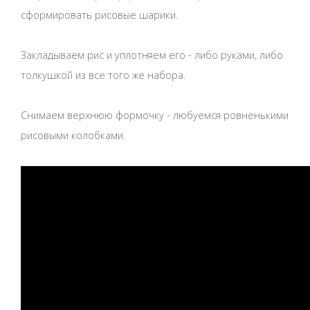
сформировать рисовые шарики.
Закладываем рис и уплотняем его - либо руками, либо
толкушкой из все того же набора.
Снимаем верхнюю формочку - любуемся ровненькими
рисовыми колобками.