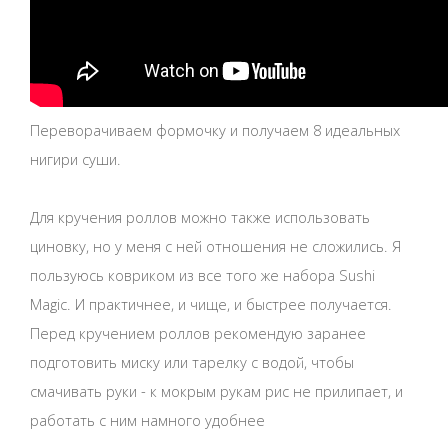
Переворачиваем формочку и получаем 8 идеальных
нигири суши.
Для кручения роллов можно также использовать
циновку, но у меня с ней отношения не сложились. Я
пользуюсь ковриком из все того же набора Sushi
Magic. И практичнее, и чище, и быстрее получается.
Перед кручением роллов рекомендую заранее
подготовить миску или тарелку с водой, чтобы
смачивать руки - к мокрым рукам рис не прилипает, и
работать с ним намного удобнее