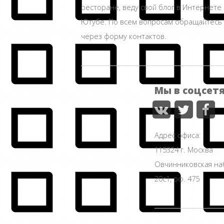
ресторане, веду свой блог в Интернете 
Ютубе. По всем вопросам обращайтесь
через форму контактов.
Мы в соцсет
Адрес офиса:
115324 г. Москва
Овчинниковская н
20с1, оф. 475