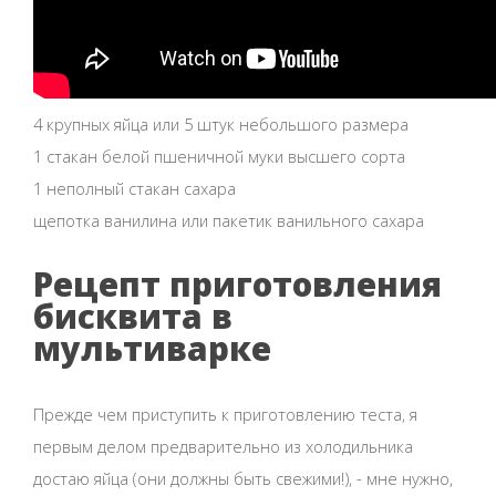
4 крупных яйца или 5 штук небольшого размера
1 стакан белой пшеничной муки высшего сорта
1 неполный стакан сахара
щепотка ванилина или пакетик ванильного сахара
Рецепт приготовления
бисквита в
мультиварке
Прежде чем приступить к приготовлению теста, я
первым делом предварительно из холодильника
достаю яйца (они должны быть свежими!), - мне нужно,