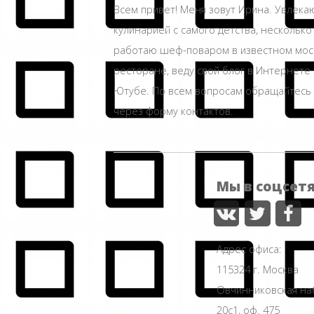
Всем привет! Меня зовут Ирина. Увлека
кулинарией с самого детства, несколько
работаю шеф-поваром в известном мос
ресторане, веду свой блог в Интернете 
Ютубе. По всем вопросам обращайтесь
через форму контактов.
Мы в соцсет
Адрес офиса:
115324 г. Москва
Овчинниковская н
20с1, оф. 475