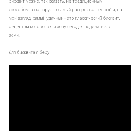
бисквит можно, так сказать, не традиционным
способом, а на пару, но самый распространенный и, на
мой взгляд, самый удачный,- это классический бисквит,
рецептом которого я и хочу сегодня поделиться с
вами.
Для бисквита я беру: