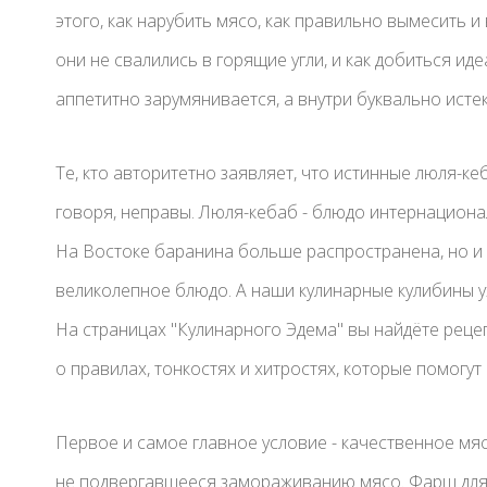
этого, как нарубить мясо, как правильно вымесить и
они не свалились в горящие угли, и как добиться и
аппетитно зарумянивается, а внутри буквально исте
Те, кто авторитетно заявляет, что истинные люля-к
говоря, неправы. Люля-кебаб - блюдо интернационал
На Востоке баранина больше распространена, но и 
великолепное блюдо. А наши кулинарные кулибины у
На страницах "Кулинарного Эдема" вы найдёте рецеп
о правилах, тонкостях и хитростях, которые помогут
Первое и самое главное условие - качественное мяс
не подвергавшееся замораживанию мясо. Фарш для