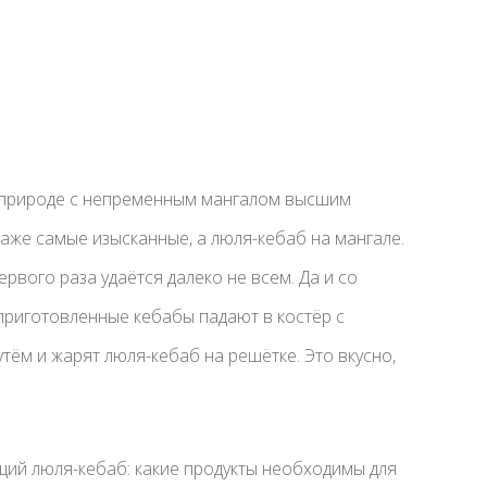
а природе с непременным мангалом высшим
даже самые изысканные, а люля-кебаб на мангале.
ервого раза удаётся далеко не всем. Да и со
 приготовленные кебабы падают в костёр с
ём и жарят люля-кебаб на решётке. Это вкусно,
щий люля-кебаб: какие продукты необходимы для