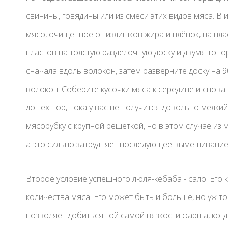
свинины, говядины или из смеси этих видов мяса. В
мясо, очищенное от излишков жира и плёнок, на пла
пластов на толстую разделочную доску и двумя топ
сначала вдоль волокон, затем разверните доску на 9
волокон. Соберите кусочки мяса к середине и снова
до тех пор, пока у вас не получится довольно мелк
мясорубку с крупной решёткой, но в этом случае из
а это сильно затрудняет последующее вымешивание
Второе условие успешного люля-кебаба - сало. Его 
количества мяса. Его может быть и больше, но уж 
позволяет добиться той самой вязкости фарша, ког