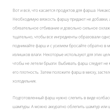
Вот и всё, что касается продуктов для фарша. Никако
Необходимую вязкость фаршу придают не добавки, 
обязательное отбивание и довольно сильное охла
тщательно, чтобы все ингредиенты образовали одн
поднимайте фарш и с усилием бросайте обратно в м
излишков влаги. Некоторые используют для этих цел
чтобы не летели брызги. Выбивать фарш следует не м
его плотность. Затем положите фарш в миску, засте
холодильник.
Подготовленный фарш нужно слепить в виде колбасо
шампуры. А можно аккуратно облепить шампур или