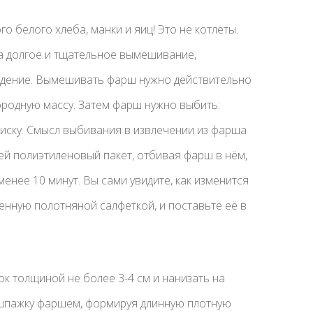
го белого хлеба, манки и яиц! Это не котлеты.
а долгое и тщательное вымешивание,
ждение. Вымешивать фарш нужно действительно
ородную массу. Затем фарш нужно выбить:
иску. Смысл выбивания в извлечении из фарша
ей полиэтиленовый пакет, отбивая фарш в нём,
енее 10 минут. Вы сами увидите, как изменится
ленную полотняной салфеткой, и поставьте её в
к толщиной не более 3-4 см и нанизать на
 шпажку фаршем, формируя длинную плотную