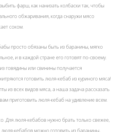
 выбить фарш, как нанизать колбаски так, чтобы
деального обжаривания, когда снаружи мясо
кает соком.
ебабы просто обязаны быть из баранины, мягко
ьное, и в каждой стране его готовят по-своему.
из говядины или свинины получается
хитряются готовить люля-кебаб из куриного мяса!
ты из всех видов мяса, а наша задача рассказать
 вам приготовить люля-кебаб на удивление всем.
о. Для люля-кебабов нужно брать только свежее,
 люля-кебабов можно готовить из баранины,