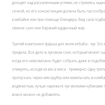
доходят над раскалёнными углями, не стремясь нырн
сечкой, но его консистенция должна быть пастообра
комбайне или при помощи блендера. Вид сала подбер
свиное сало или бараний курдючный жир.
Третий компонент фарша для люля-кебаба - лук. Ег
предела. Всё дело в луковом соке, который может с
когда его невозможно будет собрать даже в подобие
отмерять, исходя из веса мяса - примерно одну треть
пропускать через мясорубку или измельчать в комб
водянистым, лучше нарежьте лук мелкими кубиками. 
вовсе можно не добавлять.