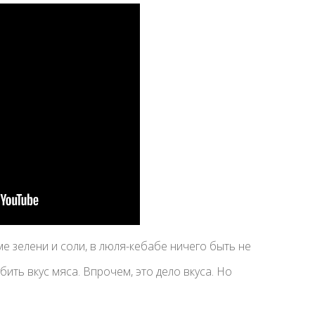
е зелени и соли, в люля-кебабе ничего быть не
ить вкус мяса. Впрочем, это дело вкуса. Но