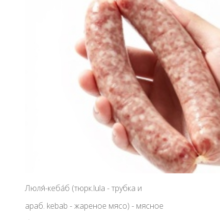
Люля́-кеба́б (тюрк.lula - трубка и
араб. kebab - жареное мясо) - мясное