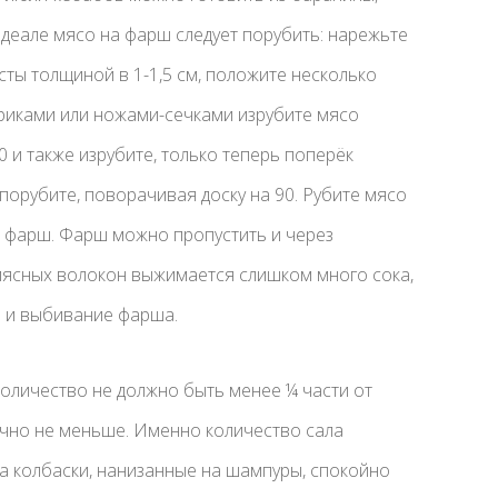
 идеале мясо на фарш следует порубить: нарежьте
сты толщиной в 1-1,5 см, положите несколько
ориками или ножами-сечками изрубите мясо
0 и также изрубите, только теперь поперёк
 порубите, поворачивая доску на 90. Рубите мясо
ий фарш. Фарш можно пропустить и через
 мясных волокон выжимается слишком много сока,
 и выбивание фарша.
количество не должно быть менее ¼ части от
точно не меньше. Именно количество сала
да колбаски, нанизанные на шампуры, спокойно