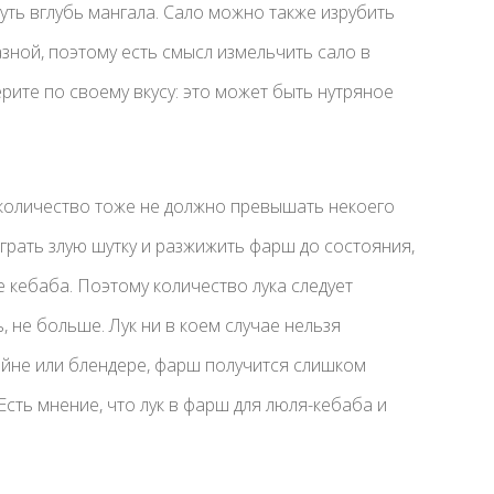
уть вглубь мангала. Сало можно также изрубить
зной, поэтому есть смысл измельчить сало в
ите по своему вкусу: это может быть нутряное
о количество тоже не должно превышать некоего
ыграть злую шутку и разжижить фарш до состояния,
 кебаба. Поэтому количество лука следует
, не больше. Лук ни в коем случае нельзя
айне или блендере, фарш получится слишком
Есть мнение, что лук в фарш для люля-кебаба и