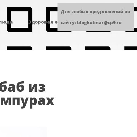
Для любых предложений по
блюда
Здоровая еда
Сладенькое
сайту: blogkulinar@cp9.ru
баб из
ампурах