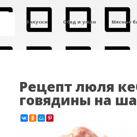
Закуски
Обед и ужин
Мясные 
Рецепт люля ке
говядины на ш