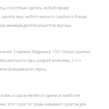
усы, способные сделать любой гарнир
сделать вкус любого мясного / рыбного блюда
как минимум десятки рецептов вкусных...
ления: 2 куриных бедрышка; 150 г белых сушеных
овка репчатого лука средней величины; 2 ст.л.
 мелкой вермишели; перец...
онами и сыром является одним из наиболее
нии. Этот салат по праву называют салатом для