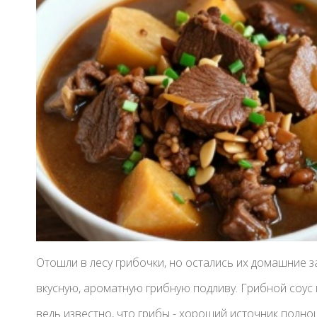
Отошли в лесу грибочки, но остались их домашние з
вкусную, ароматную грибную подливу. Грибной соус
ведь известно, что грибы - хороший источник полн