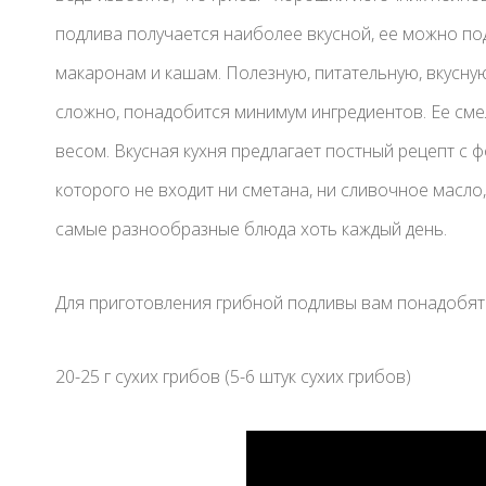
подлива получается наиболее вкусной, ее можно по
макаронам и кашам. Полезную, питательную, вкусну
сложно, понадобится минимум ингредиентов. Ее сме
весом. Вкусная кухня предлагает постный рецепт с ф
которого не входит ни сметана, ни сливочное масло
самые разнообразные блюда хоть каждый день.
Для приготовления грибной подливы вам понадобятс
20-25 г сухих грибов (5-6 штук сухих грибов)