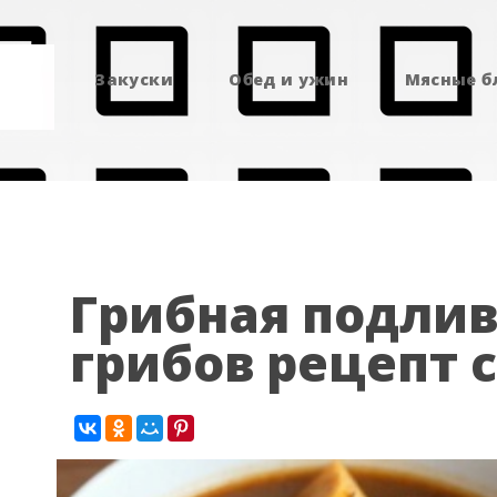
Закуски
Обед и ужин
Мясные 
Грибная подлив
грибов рецепт 