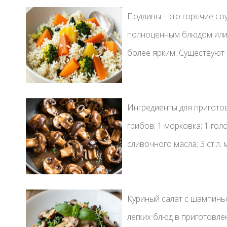
Подливы - это горячие со
полноценным блюдом или 
более ярким. Существуют 
Ингредиенты для приготов
грибов; 1 морковка; 1 гол
сливочного масла; 3 ст.л.
Куриный салат с шампинь
легких блюд в приготовле