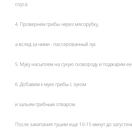
соуса.
4. Провернем грибы через мясорубку,
а вслед за ними - пассерованный лук.
5. Муку насыплем на сухую сковороду и поджарим е
6. Добавим к муке грибы с луком
и зальем грибным отваром.
После закипания тушим еще 10-15 минут до загустени