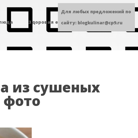
Для любых предложений по
блюда
Здоровая еда
Сладенькое
сайту: blogkulinar@cp9.ru
а из сушеных
с фото