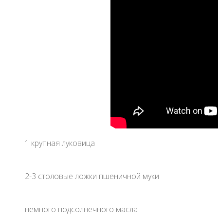
1 крупная луковица
2-3 столовые ложки пшеничной муки
немного подсолнечного масла