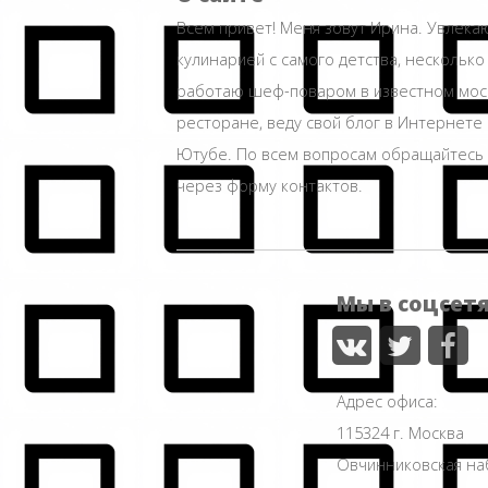
Всем привет! Меня зовут Ирина. Увлека
кулинарией с самого детства, несколько
работаю шеф-поваром в известном мос
ресторане, веду свой блог в Интернете 
Ютубе. По всем вопросам обращайтесь
через форму контактов.
Мы в соцсет
Адрес офиса:
115324 г. Москва
Овчинниковская н