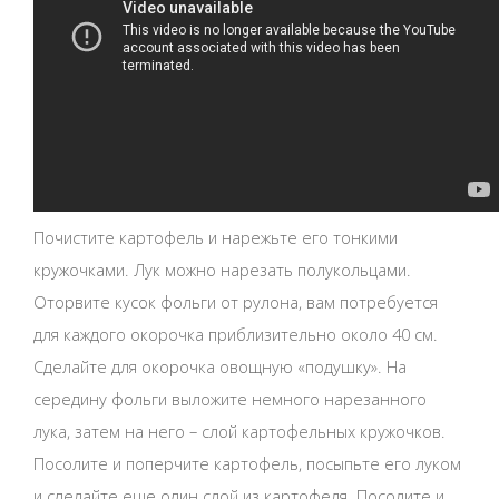
Почистите картофель и нарежьте его тонкими
кружочками. Лук можно нарезать полукольцами.
Оторвите кусок фольги от рулона, вам потребуется
для каждого окорочка приблизительно около 40 см.
Сделайте для окорочка овощную «подушку». На
середину фольги выложите немного нарезанного
лука, затем на него – слой картофельных кружочков.
Посолите и поперчите картофель, посыпьте его луком
и сделайте еще один слой из картофеля. Посолите и