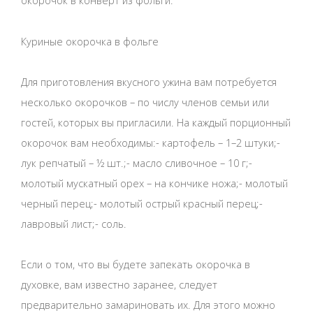
окорочок в конверт из фольги.
Куриные окорочка в фольге
Для приготовления вкусного ужина вам потребуется
несколько окорочков – по числу членов семьи или
гостей, которых вы пригласили. На каждый порционный
окорочок вам необходимы:- картофель – 1–2 штуки;-
лук репчатый – ½ шт.;- масло сливочное – 10 г;-
молотый мускатный орех – на кончике ножа;- молотый
черный перец;- молотый острый красный перец;-
лавровый лист;- соль.
Если о том, что вы будете запекать окорочка в
духовке, вам известно заранее, следует
предварительно замариновать их. Для этого можно