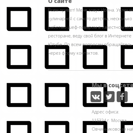
О сайте
Всем привет! Меня зовут Ирина. Увлека
кулинарией с самого детства, несколько
работаю шеф-поваром в известном мос
ресторане, веду свой блог в Интернете 
Ютубе. По всем вопросам обращайтесь
через форму контактов.
Мы в соцсет
Адрес офиса:
115324 г. Москва
Овчинниковская н