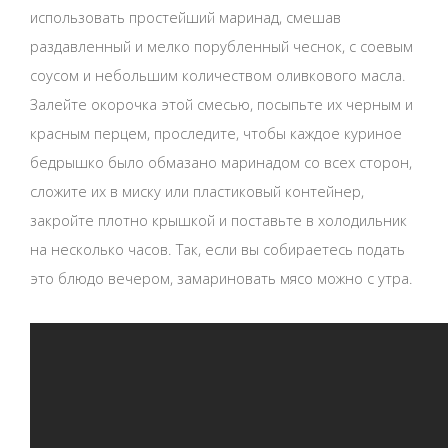
использовать простейший маринад, смешав
раздавленный и мелко порубленный чеснок, с соевым
соусом и небольшим количеством оливкового масла.
Залейте окорочка этой смесью, посыпьте их черным и
красным перцем, проследите, чтобы каждое куриное
бедрышко было обмазано маринадом со всех сторон,
сложите их в миску или пластиковый контейнер,
закройте плотно крышкой и поставьте в холодильник
на несколько часов. Так, если вы собираетесь подать
это блюдо вечером, замариновать мясо можно с утра.