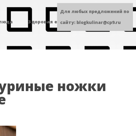
Для любых предложений по
блюда
Здоровая еда
Сладенькое
сайту: blogkulinar@cp9.ru
куриные ножки
е