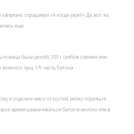
о капризно спрашивал «А когда ужин?» Да, вот же,
чилась еще.
 кожица была целой), 200 г грибов (свежих или
зеленого лука, 1/5 часть батона.
жу и отделите мясо от костей, мелко порежьте
торое время размачиваться батон в молоко или в