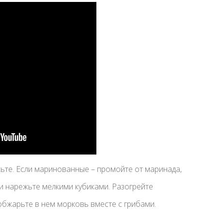
ежьте. Если маринованные – промойте от маринада,
и нарежьте мелкими кубиками. Разогрейте
обжарьте в нем морковь вместе с грибами.