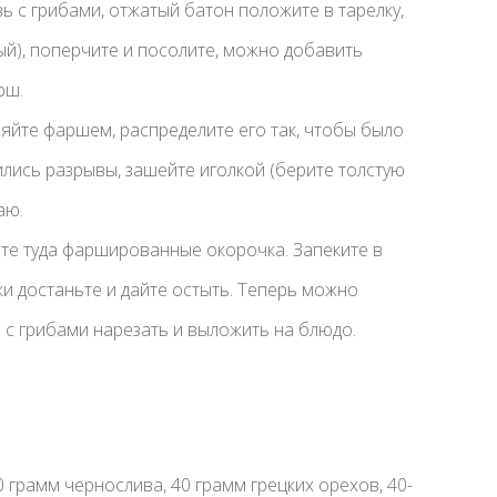
ь с грибами, отжатый батон положите в тарелку,
ый), поперчите и посолите, можно добавить
рш.
яйте фаршем, распределите его так, чтобы было
чились разрывы, зашейте иголкой (берите толстую
аю.
те туда фаршированные окорочка. Запеките в
вки достаньте и дайте остыть. Теперь можно
с грибами нарезать и выложить на блюдо.
0 грамм чернослива, 40 грамм грецких орехов, 40-