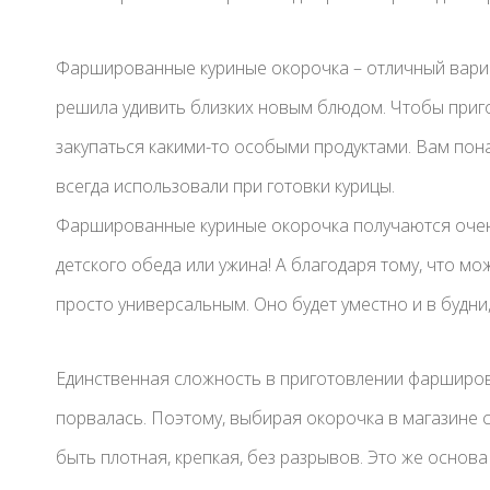
Фаршированные куриные окорочка – отличный вариа
решила удивить близких новым блюдом. Чтобы приго
закупаться какими-то особыми продуктами. Вам пона
всегда использовали при готовки курицы.
Фаршированные куриные окорочка получаются очен
детского обеда или ужина! А благодаря тому, что м
просто универсальным. Оно будет уместно и в будни,
Единственная сложность в приготовлении фарширова
порвалась. Поэтому, выбирая окорочка в магазине 
быть плотная, крепкая, без разрывов. Это же основ