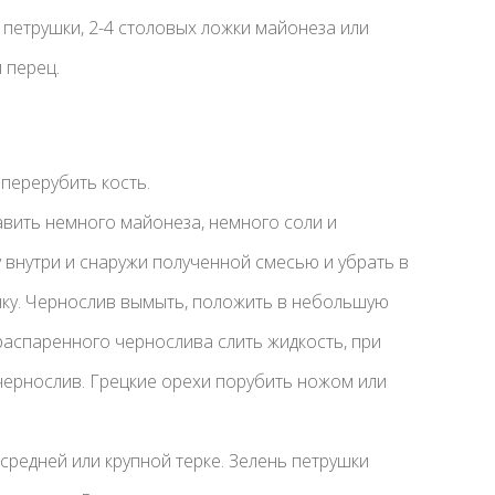
ь петрушки, 2-4 столовых ложки майонеза или
 перец.
перерубить кость.
авить немного майонеза, немного соли и
 внутри и снаружи полученной смесью и убрать в
инку. Чернослив вымыть, положить в небольшую
С распаренного чернослива слить жидкость, при
 чернослив. Грецкие орехи порубить ножом или
средней или крупной терке. Зелень петрушки