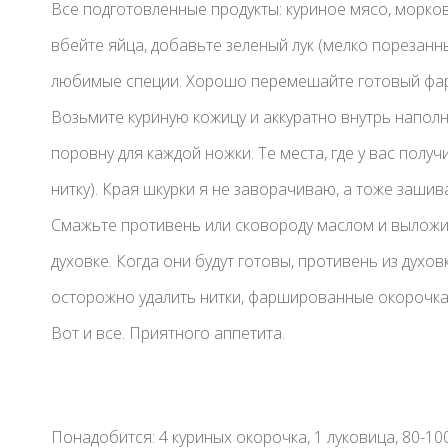
Все подготовленные продукты: куриное мясо, морков
вбейте яйца, добавьте зеленый лук (мелко порезанн
любимые специи. Хорошо перемешайте готовый фа
Возьмите куриную кожицу и аккуратно внутрь наполн
поровну для каждой ножки. Те места, где у вас полу
нитку). Края шкурки я не заворачиваю, а тоже зашив
Смажьте противень или сковороду маслом и выложи
духовке. Когда они будут готовы, противень из духо
осторожно удалить нитки, фаршированные окорочка 
Вот и все. Приятного аппетита.
Понадобится: 4 куриных окорочка, 1 луковица, 80-10