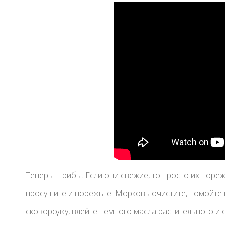
Теперь - грибы. Если они свежие, то просто их пор
просушите и порежьте. Морковь очистите, помойте 
сковородку, влейте немного масла растительного и 