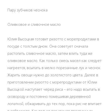
Пару зубчиков чеснока
Оливковое и сливочное масло
Юлия Высоцкая готовит ризотто с морепродуктами в
посуде с толстым дном. Она советует сначала
растопить сливочное масло, затем влить туда же
оливковое масло. Как только смесь масел как следует
нагреется, всыпать в мелко порезанные лук и чеснок.
Жарить овощи нужно до золотистого цвета. Далее в
приготовлении ризотто с морепродуктами от Юлии
Высоцкой наступает черед риса – его надо всыпать в
сковороду и постоянно помешивая деревянной
лопаткой, обжаривать до тех пор, пока рис не впитает
в себя масло. Как только рис станет прозрачным,