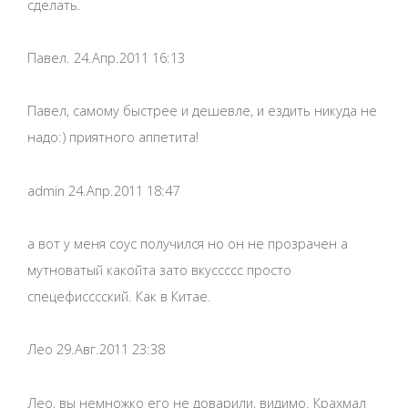
сделать.
Павел. 24.Апр.2011 16:13
Павел, самому быстрее и дешевле, и ездить никуда не
надо:) приятного аппетита!
admin 24.Апр.2011 18:47
а вот у меня соус получился но он не прозрачен а
мутноватый какойта зато вкуссссс просто
спецефисссский. Как в Китае.
Лео 29.Авг.2011 23:38
Лео, вы немножко его не доварили, видимо. Крахмал