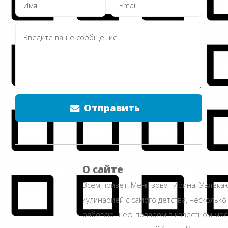
Отправить
О сайте
Всем привет! Меня зовут Ирина. Увлека
кулинарией с самого детства, несколько
работаю шеф-поваром в известном мос