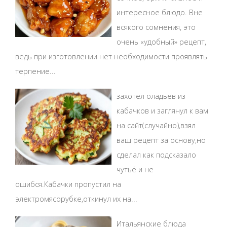
интересное блюдо. Вне
всякого сомнения, это
очень «удобный» рецепт,
ведь при изготовлении нет необходимости проявлять
терпение...
захотел оладьев из
кабачков и заглянул к вам
на сайт(случайно),взял
ваш рецепт за основу,но
сделал как подсказало
чутьё и не
ошибся.Кабачки пропустил на
электромясорубке,откинул их на...
Итальянские блюда