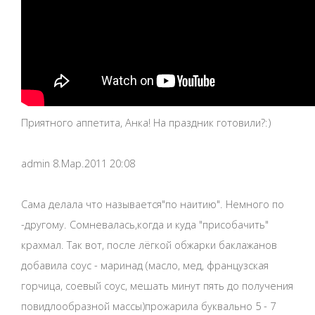
Приятного аппетита, Анка! На праздник готовили?:)
admin 8.Мар.2011 20:08
Сама делала что называется"по наитию". Немного по
-другому. Сомневалась,когда и куда "присобачить"
крахмал. Так вот, после лёгкой обжарки баклажанов
добавила соус - маринад (масло, мед, французская
горчица, соевый соус, мешать минут пять до получения
повидлообразной массы)прожарила буквально 5 - 7