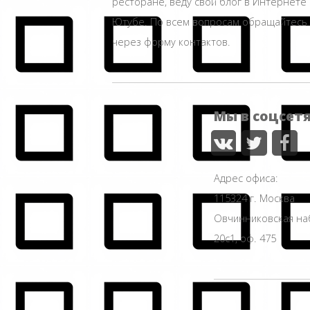
ресторане, веду свой блог в Интернете 
Ютубе. По всем вопросам обращайтесь
через форму контактов.
Мы в соцсет
Адрес офиса:
115324 г. Москва
Овчинниковская н
20с1, оф. 475