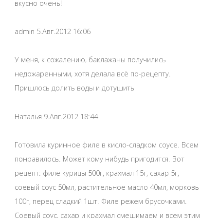
вкусно очень!
admin 5.Авг.2012 16:06
У меня, к сожалению, баклажаны получились
недожаренными, хотя делала всё по-рецепту.
Пришлось долить воды и дотушить
Наталья 9.Авг.2012 18:44
Готовила куринное филе в кисло-сладком соусе. Всем
понравилось. Может кому нибудь пригодится. Вот
рецепт: филе курицы 500г, крахмал 15г, сахар 5г,
соевый соус 50мл, растительное масло 40мл, морковь
100г, перец сладкий 1шт. Филе режем брусочками.
Соевый соус, сахар и крахмал смешимаем и всем этим