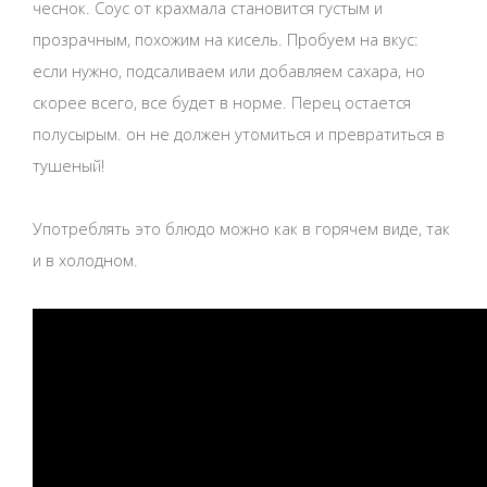
чеснок. Соус от крахмала становится густым и
прозрачным, похожим на кисель. Пробуем на вкус:
если нужно, подсаливаем или добавляем сахара, но
скорее всего, все будет в норме. Перец остается
полусырым. он не должен утомиться и превратиться в
тушеный!
Употреблять это блюдо можно как в горячем виде, так
и в холодном.