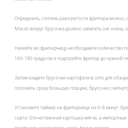
Определить степень разогретости фритюра можно, о
Масло вокруг брусочка должно закипеть (не очень с
Налейте во фритюрницу необходимое количество по
160–180 градусов и подогрейте фритюр до нужной т
Затем кладите брусочки картофеля в сито для обжар
положить сразу большую порцию, брусочки слипнутс
Установите таймер на фритюрнице на 6–8 минут. Вр
сорта. Отечественная картошка мягче, а импортные 
приятного золотистого цвета, блюдо готово.