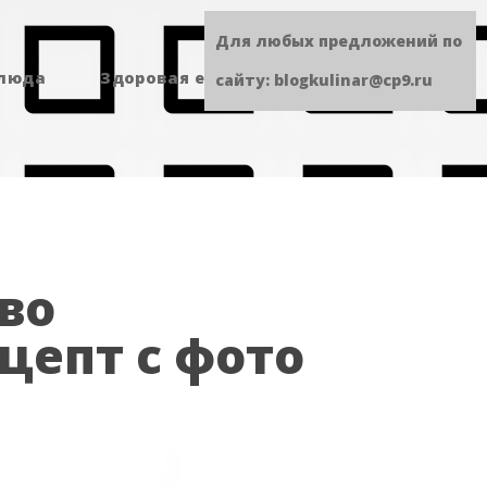
Для любых предложений по
блюда
Здоровая еда
Сладенькое
сайту: blogkulinar@cp9.ru
во
цепт с фото