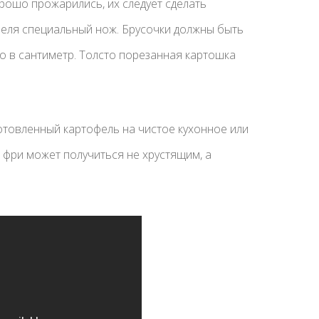
рошо прожарились, их следует сделать
феля специальный нож. Брусочки должны быть
 в сантиметр. Толсто порезанная картошка
отовленный картофель на чистое кухонное или
 фри может получиться не хрустящим, а