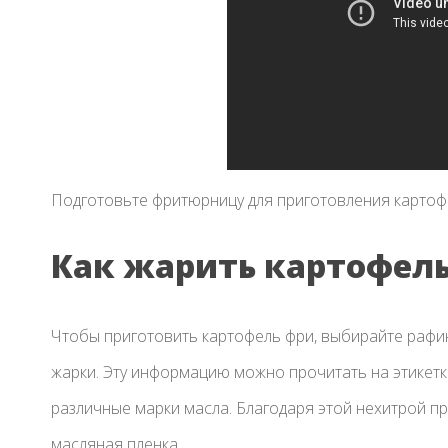
Подготовьте фритюрницу для приготовления картоф
Как жарить картофел
Чтобы приготовить картофель фри, выбирайте рафи
жарки. Эту информацию можно прочитать на этикет
различные марки масла. Благодаря этой нехитрой п
масляная пленка.