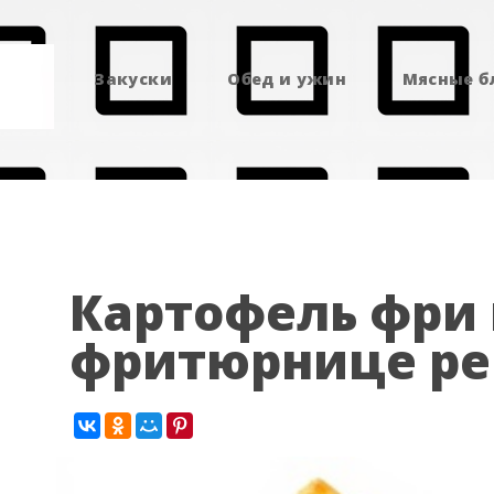
Закуски
Обед и ужин
Мясные 
Картофель фри 
фритюрнице ре