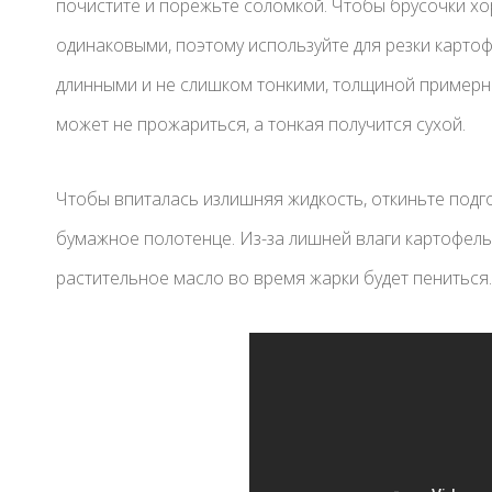
почистите и порежьте соломкой. Чтобы брусочки хо
одинаковыми, поэтому используйте для резки карто
длинными и не слишком тонкими, толщиной примерно
может не прожариться, а тонкая получится сухой.
Чтобы впиталась излишняя жидкость, откиньте подг
бумажное полотенце. Из-за лишней влаги картофель
растительное масло во время жарки будет пениться.