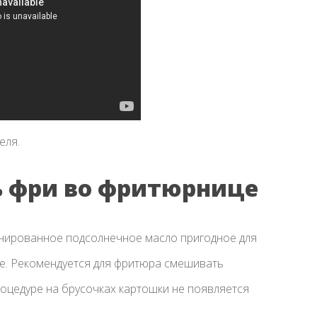
еля.
ь фри во фритюрнице
нированное подсолнечное масло пригодное для
ке. Рекомендуется для фритюра смешивать
роцедуре на брусочках картошки не появляется