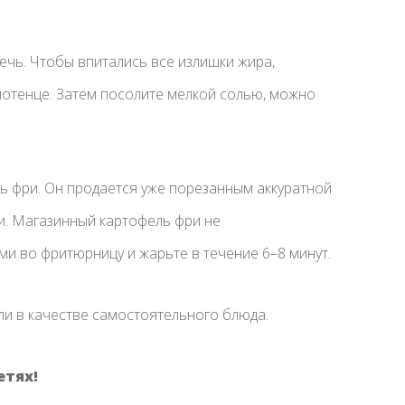
течь. Чтобы впитались все излишки жира,
лотенце. Затем посолите мелкой солью, можно
ь фри. Он продается уже порезанным аккуратной
и. Магазинный картофель фри не
и во фритюрницу и жарьте в течение 6–8 минут.
ли в качестве самостоятельного блюда.
етях!