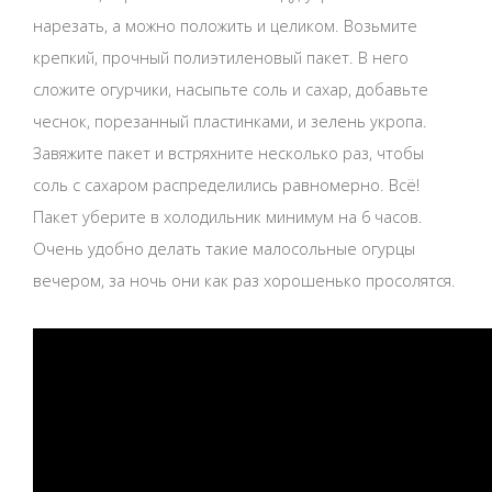
нарезать, а можно положить и целиком. Возьмите
крепкий, прочный полиэтиленовый пакет. В него
сложите огурчики, насыпьте соль и сахар, добавьте
чеснок, порезанный пластинками, и зелень укропа.
Завяжите пакет и встряхните несколько раз, чтобы
соль с сахаром распределились равномерно. Всё!
Пакет уберите в холодильник минимум на 6 часов.
Очень удобно делать такие малосольные огурцы
вечером, за ночь они как раз хорошенько просолятся.