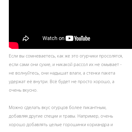
Если вы сомневаетесь, как же это огурчики просолятся,
если сами они сухие, и никакой рассол их не омывает -
не волнуйтесь, они надышат влаги, а стенки пакета
удержат её внутри. Всё будет не просто хорошо, а
очень вкусно.
Можно сделать вкус огурцов более пикантным,
добавляя другие специи и травы. Например, очень
хорошо добавлять целые горошинки кориандра и