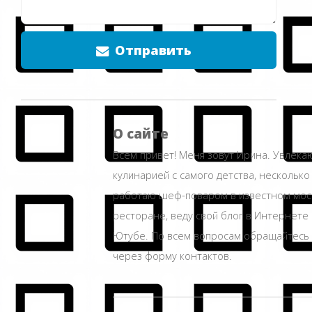
Отправить
О сайте
Всем привет! Меня зовут Ирина. Увлека
кулинарией с самого детства, несколько
работаю шеф-поваром в известном мос
ресторане, веду свой блог в Интернете 
Ютубе. По всем вопросам обращайтесь
через форму контактов.