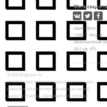
Мы в соцсет
Адрес офиса:
115324 г. Москва
Овчинниковская н
20с1, оф. 475
© 2022 BlogKulinar.Ru
Использование любых материалов с данного сайта
разрешено исключительно при указании прямой
ссылки на страницу, содержащую этот материал.