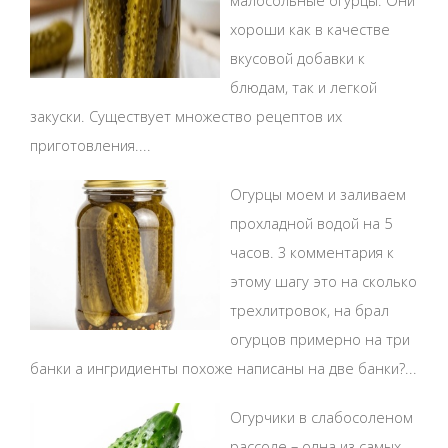
малосольные огурцы. Они
хороши как в качестве
вкусовой добавки к
блюдам, так и легкой
закуски. Существует множество рецептов их
приготовления....
Огурцы моем и заливаем
прохладной водой на 5
часов. 3 комментария к
этому шагу это на сколько
трехлитровок, на брал
огурцов примерно на три
банки а ингридиенты похоже написаны на две банки?...
Огурчики в слабосоленом
рассоле – одна из самых