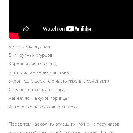
3 кг мелких огурцов;
5 кг крупных огурцов;
Корень и листья хрена;
7 шт. смородиновых листьев;
Укроп (одну верхнюю часть укропа с семенами);
Среднюю головку чеснока;
Чайная ложка сухой горчицы;
2 столовые ложки соли без горки.
Перед тем как солить огурцы их нужно на пару часов
залить водой, тогда они будут хрустящими. Потом