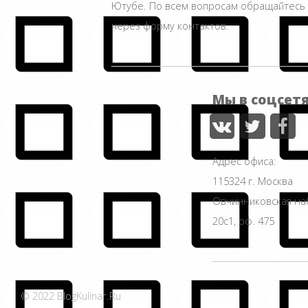
Ютубе. По всем вопросам обращайтесь
через форму контактов.
Мы в соцсет
Адрес офиса:
115324 г. Москва
Овчинниковская н
20с1, оф. 475
© 2022 BlogKulinar.Ru