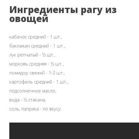
Ингредиенты рагу из
овощей
кабачок средний - 1 шт.,
баклажан средний - 1 шт.,
лук репчатый - ½ шт.,
морковь средняя - ½ шт.,
помидор свежий - 1-2 шт.,
картофель средний - 1 шт.,
подсолнечное масло,
вода - ½ стакана,
соль, паприка - по вкусу.