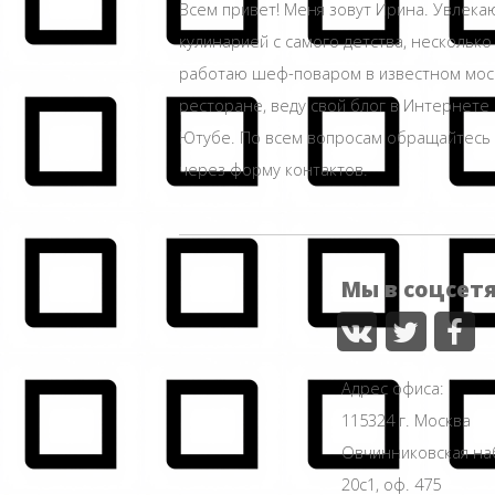
Всем привет! Меня зовут Ирина. Увлека
кулинарией с самого детства, несколько
работаю шеф-поваром в известном мос
ресторане, веду свой блог в Интернете 
Ютубе. По всем вопросам обращайтесь
через форму контактов.
Мы в соцсет
Адрес офиса:
115324 г. Москва
Овчинниковская н
20с1, оф. 475