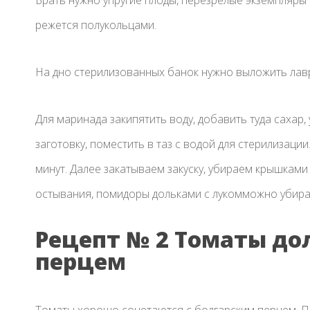
Брать нужно упругие плоды, перезрелые экземпляры 
режется полукольцами.
На дно стерилизованных банок нужно выложить лавру
Для маринада закипятить воду, добавить туда сахар,
заготовку, поместить в таз с водой для стерилизаци
минут. Далее закатываем закуску, убираем крышками
остывания, помидоры дольками с лукомможно убират
Рецепт № 2 Томаты до
перцем
Томаты хорошо сочетаются с болгарским перцем. П