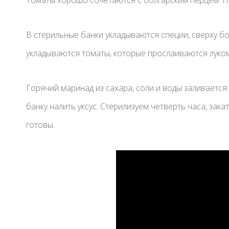
В стерильные банки укладываются специи, сверху бо
укладываются томаты, которые прослаиваются луком
Горячий маринад из сахара, соли и воды заливается 
банку налить уксус. Стерилизуем четверть часа, зак
готовы.