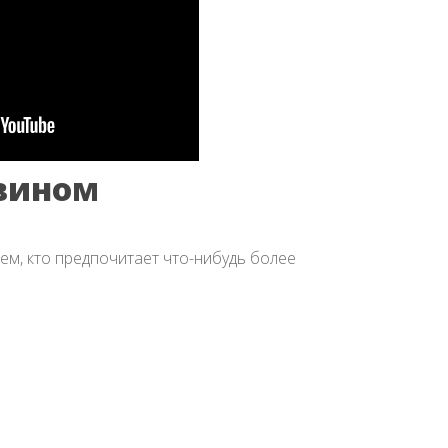
 вином
тем, кто предпочитает что-нибудь более