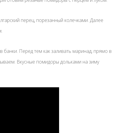
лгарский перец, порезанный колечками. Далее
.
в банки. Перед тем как заливать маринад, прямо в
атываем. Вкусные помидоры дольками на зиму