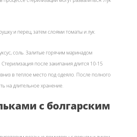
в процессе стерилизации могут развалиться. Лук
шку и перец, затем слоями томаты и лук.
 уксус, соль. Залитые горячим маринадом
и. Стерилизация после закипания длится 10-15
 вниз в теплое место под одеяло. После полного
ь на длительное хранение.
льками с болгарским
риготовим резаные помидоры с перцем и луком.