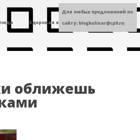
Для любых предложений по
блюда
Здоровая еда
Сладенькое
сайту: blogkulinar@cp9.ru
ки оближешь
ьками