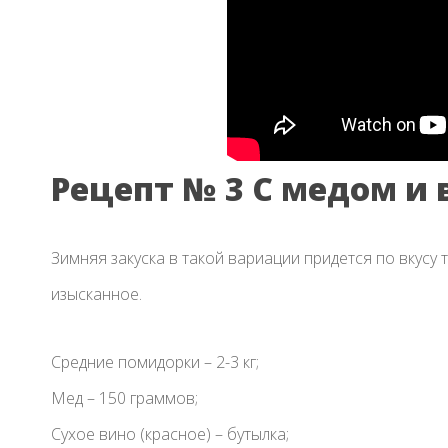
Рецепт № 3 С медом и
Зимняя закуска в такой вариации придется по вкусу 
изысканное.
Средние помидорки – 2-3 кг;
Мед – 150 граммов;
Сухое вино (красное) – бутылка;