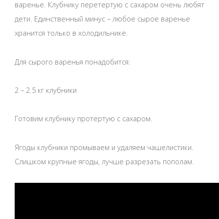
варенье. Клубнику перетертую с сахаром очень любят
дети. Единственный минус – любое сырое варенье
хранится только в холодильнике.
Для сырого варенья понадобится:
2 – 2.5 кг клубники
Готовим клубнику протертую с сахаром.
Ягоды клубники промываем и удаляем чашелистики.
Слишком крупные ягоды, лучше разрезать пополам.