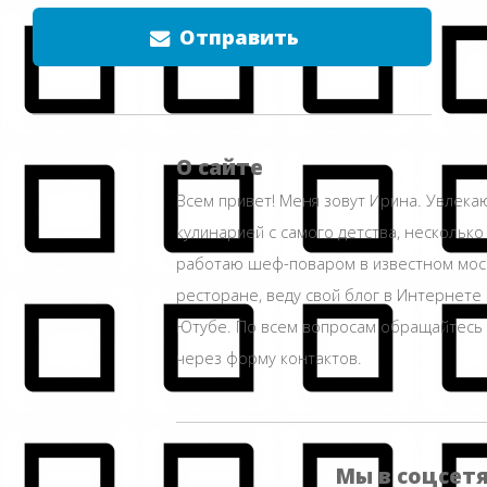
Отправить
О сайте
Всем привет! Меня зовут Ирина. Увлека
кулинарией с самого детства, несколько
работаю шеф-поваром в известном мос
ресторане, веду свой блог в Интернете 
Ютубе. По всем вопросам обращайтесь
через форму контактов.
Мы в соцсет