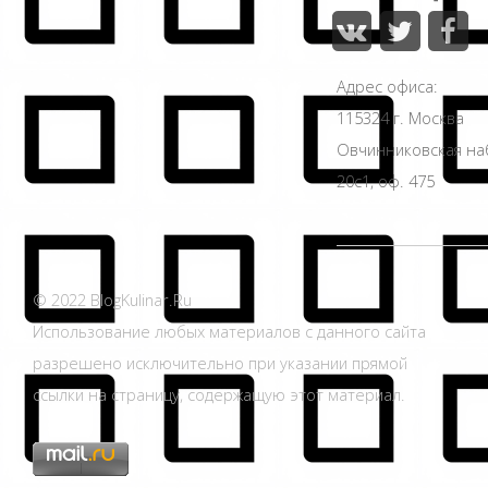
Адрес офиса:
115324 г. Москва
Овчинниковская н
20с1, оф. 475
© 2022 BlogKulinar.Ru
Использование любых материалов с данного сайта
разрешено исключительно при указании прямой
ссылки на страницу, содержащую этот материал.