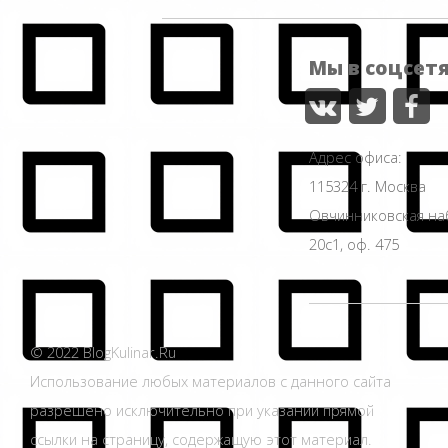
Мы в соцсет
Адрес офиса:
115324 г. Москва
Овчинниковская н
20с1, оф. 475
© 2022 BlogKulinar.Ru
Использование любых материалов с данного сайта
разрешено исключительно при указании прямой
ссылки на страницу, содержащую этот материал.