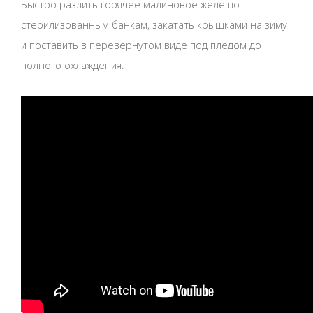
Быстро разлить горячее малиновое желе по
стерилизованным банкам, закатать крышками на зиму
и поставить в перевернутом виде под пледом до
полного охлаждения.