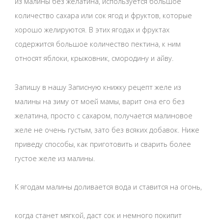
из малины без желатина, используется большое
количество сахара или сок ягод и фруктов, которые
хорошо желируются. В этих ягодах и фруктах
содержится большое количество пектина, к ним
относят яблоки, крыжовник, смородину и айву.
Запишу в нашу Записную книжку рецепт желе из
малины на зиму от моей мамы, варит она его без
желатина, просто с сахаром, получается малиновое
желе не очень густым, зато без всяких добавок. Ниже
приведу способы, как приготовить и сварить более
густое желе из малины.
К ягодам малины доливается вода и ставится на огонь,
когда станет мягкой, даст сок и немного покипит