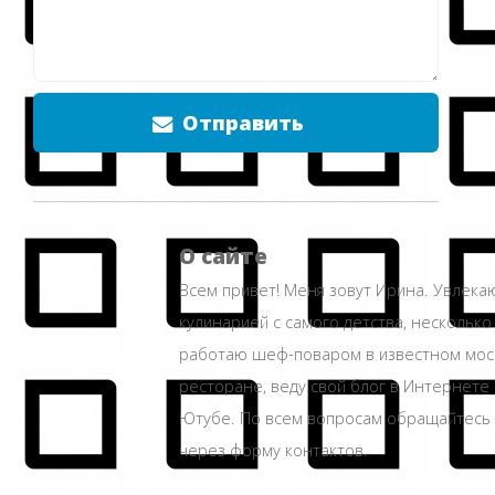
Отправить
О сайте
Всем привет! Меня зовут Ирина. Увлека
кулинарией с самого детства, несколько
работаю шеф-поваром в известном мос
ресторане, веду свой блог в Интернете 
Ютубе. По всем вопросам обращайтесь
через форму контактов.