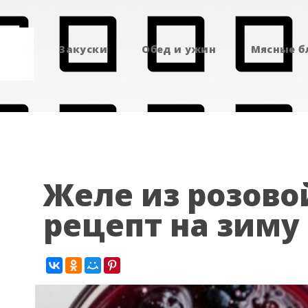
Закуски
Обед и ужин
Мясные 
Желе из розов
рецепт на зиму