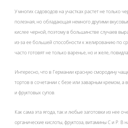
У многих садоводов на участках растет не только че
полезная, но обладающая немного другими вкусовы
кислее черной, поэтому в большинстве случаев выра
из-за ее большей способности к желированию по ср
часто готовят не только варенье, но и желе, повидла
Интересно, что в Германии красную смородину чаще
тортов в сочетании с безе или заварным кремом, а в
и фруктовых супов.
Как сама эта ягода, так и любые заготовки из нее о
органические кислоты, фруктоза, витамины С и Р. В