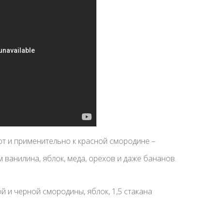
т и применительно к красной смородине –
 ванилина, яблок, меда, орехов и даже бананов.
ой и черной смородины, яблок, 1,5 стакана