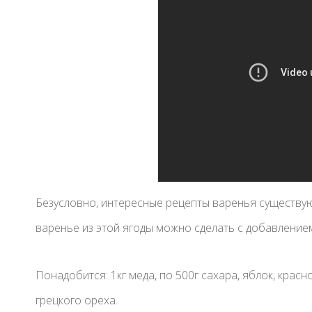
Безусловно, интересные рецепты варенья существую
варенье из этой ягоды можно сделать с добавлением
Понадобится: 1кг меда, по 500г сахара, яблок, красн
грецкого ореха.