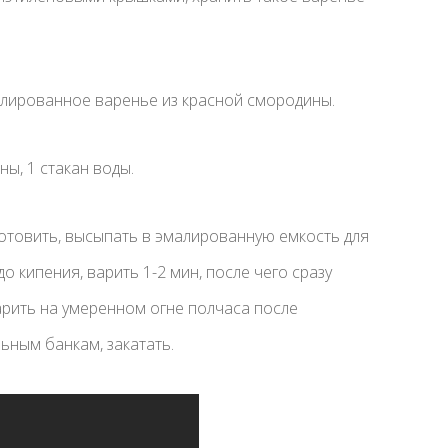
лированное варенье из красной смородины.
ны, 1 стакан воды.
готовить, высыпать в эмалированную емкость для
до кипения, варить 1-2 мин, после чего сразу
арить на умеренном огне полчаса после
ьным банкам, закатать.