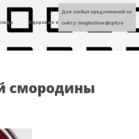
Для любых предложений по
блюда
Здоровая еда
Сладенькое
сайту: blogkulinar@cp9.ru
ой смородины