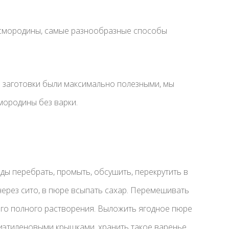
 смородины, самые разнообразные способы
бы заготовки были максимально полезными, мы
мородины без варки.
ды перебрать, промыть, обсушить, перекрутить в
через сито, в пюре всыпать сахар. Перемешивать
его полного растворения. Выложить ягодное пюре
лиэтиленовыми крышками, хранить такое варенье