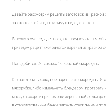
Давайте рассмотрим рецепты заготовок из красной
заготовки этой ягоды на зиму в виде десертов.
В первую очередь, для всех, кто предпочитает что
приведем рецепт «холодного» варенья из красной с
Понадобится: 2кг сахара, 1кг красной смородины.
Как заготовить холодное варенье из смородины. Яго
мясорубке, либо измельчить блендером, протереть 
массу с сахаром при помощи деревянной ложки до 
в стерилизованные банки, закрыть стерильными по