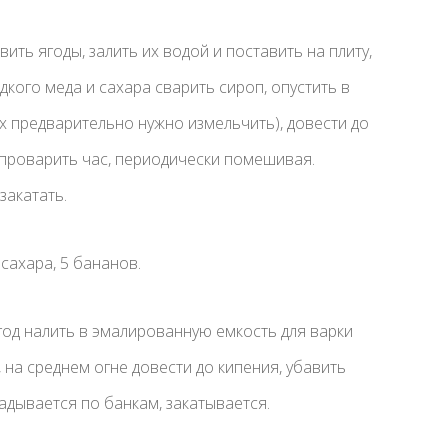
ить ягоды, залить их водой и поставить на плиту,
дкого меда и сахара сварить сироп, опустить в
х предварительно нужно измельчить), довести до
 проварить час, периодически помешивая.
закатать.
сахара, 5 бананов.
год налить в эмалированную емкость для варки
 на среднем огне довести до кипения, убавить
адывается по банкам, закатывается.