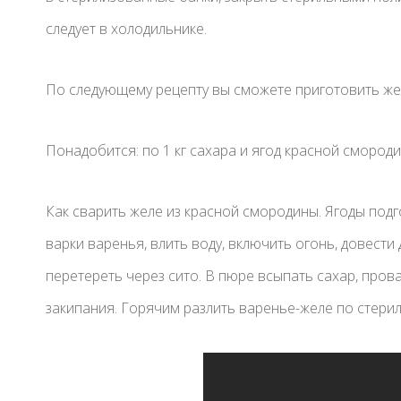
следует в холодильнике.
По следующему рецепту вы сможете приготовить же
Понадобится: по 1 кг сахара и ягод красной смороди
Как сварить желе из красной смородины. Ягоды под
варки варенья, влить воду, включить огонь, довести 
перетереть через сито. В пюре всыпать сахар, пров
закипания. Горячим разлить варенье-желе по стерил