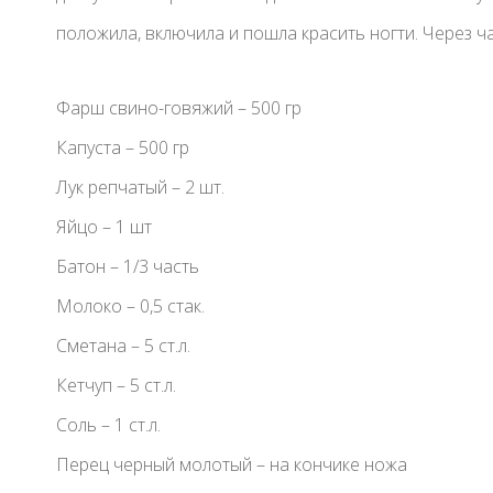
положила, включила и пошла красить ногти. Через ч
Фарш свино-говяжий – 500 гр
Капуста – 500 гр
Лук репчатый – 2 шт.
Яйцо – 1 шт
Батон – 1/3 часть
Молоко – 0,5 стак.
Сметана – 5 ст.л.
Кетчуп – 5 ст.л.
Соль – 1 ст.л.
Перец черный молотый – на кончике ножа