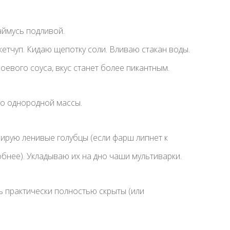
аймусь подливой.
етчуп. Кидаю щепотку соли. Вливаю стакан воды.
евого соуса, вкус станет более пикантным.
о однородной массы.
ирую ленивые голубцы (если фарш липнет к
обнее). Укладываю их на дно чаши мультиварки.
ь практически полностью скрыты (или