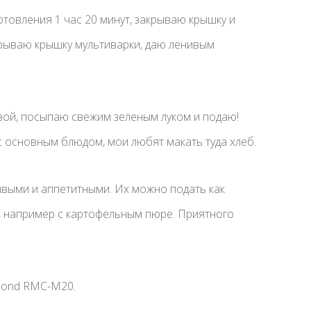
товления 1 час 20 минут, закрываю крышку и
рываю крышку мультиварки, даю ленивым
вой, посыпаю свежим зеленым луком и подаю!
 с основным блюдом, мои любят макать туда хлеб.
ивыми и аппетитными. Их можно подать как
, например с картофельным пюре. Приятного
mond RMC-M20.