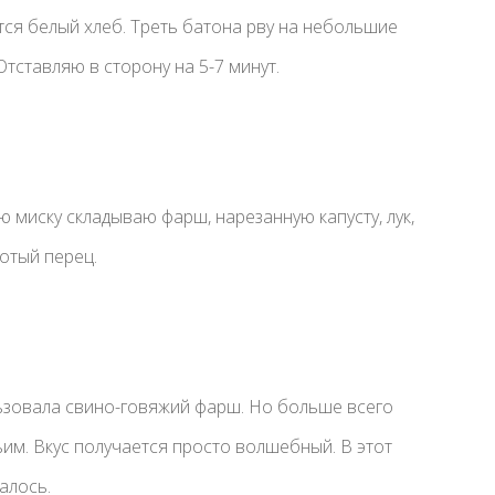
ся белый хлеб. Треть батона рву на небольшие
Отставляю в сторону на 5-7 минут.
ю миску складываю фарш, нарезанную капусту, лук,
отый перец.
льзовала свино-говяжий фарш. Но больше всего
м. Вкус получается просто волшебный. В этот
алось.