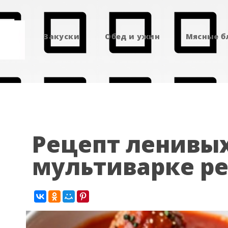
Закуски
Обед и ужин
Мясные 
Рецепт ленивых
мультиварке р