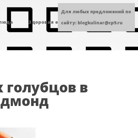
Для любых предложений по
блюда
Здоровая еда
Сладенькое
сайту: blogkulinar@cp9.ru
 голубцов в
едмонд