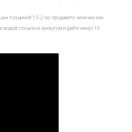
ешки толщиной 1,5-2 см, продавите чекичем или
 водой, посыпьте кунжутом и дайте минут 15