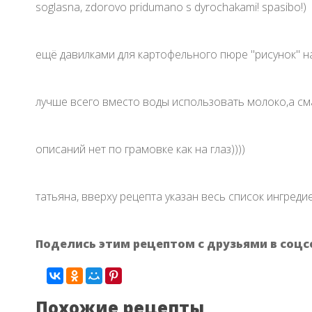
soglasna, zdorovo pridumano s dyrochakami! spasibo!)
ещё давилками для картофельного пюре "рисунок" на
лучше всего вместо воды использовать молоко,а см
описаний нет по грамовке как на глаз))))
татьяна, вверху рецепта указан весь список ингреди
Поделись этим рецептом с друзьями в соцс
Похожие рецепты