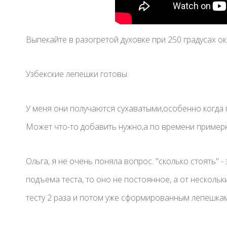
Выпекайте в разогретой духовке при 250 градусах ок
Узбекские лепешки готовы.
У меня они получаются сухаватыми,особенно когда 
Может что-то добавить нужно,а по времени примерн
Ольга, я не очень поняла вопрос. "сколько стоять" 
подъема теста, то оно не постоянное, а от нескольк
тесту 2 раза и потом уже сформированным лепешкам