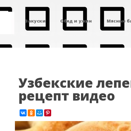
Закуски
Обед и ужин
Мясные 
Узбекские лепе
рецепт видео