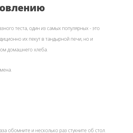
товлению
зного теста, один из самых популярных - это
диционно их пекут в тандырной печи, но и
дом домашнего хлеба.
емена.
аза обомните и несколько раз стукните об стол.