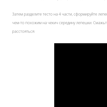
Затем разделите тесто на 4 части, сформируйте леп
чем-то похожим на чекич середину лепешки. Смажьте
расстояться.