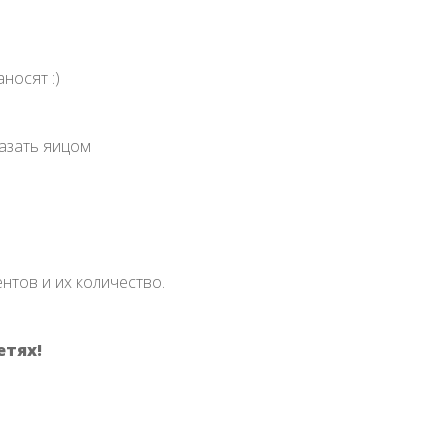
носят :)
азать яицом
ентов и их количество.
етях!