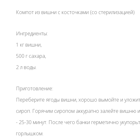
Компот из вишни с косточками (со стерилизацией)
Ингредиенты:
1 кг вишни,
500 г сахара,
2 л воды.
Приготовление:
Переберите ягоды вишни, хорошо вымойте и уложите
сироп. Горячим сиропом аккуратно залейте вишню и па
- 25-30 минут. После чего банки герметично укупорь
горлышком.