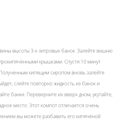
ины высоты 3-х литровых банок. Залейте вишню
 прокипячёнными крышками. Спустя 10 минут
ь. Полученным кипящим сиропом вновь залейте
ыйдет, слейте повторно жидкость из банок и
айте банки. Переверните их вверх дном, укутайте,
адное место. Этот компот отличается очень
лением вы можете разбавить его кипячёной