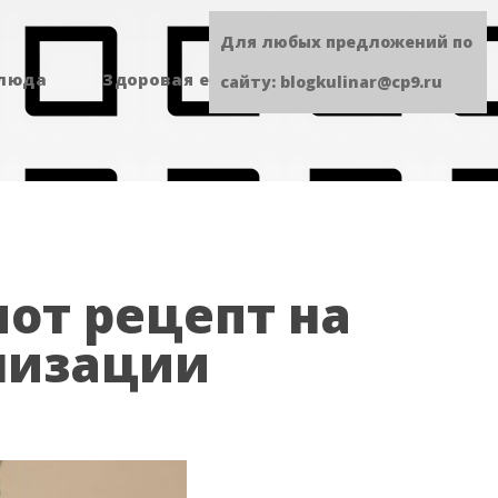
Для любых предложений по
блюда
Здоровая еда
Сладенькое
сайту: blogkulinar@cp9.ru
от рецепт на
лизации