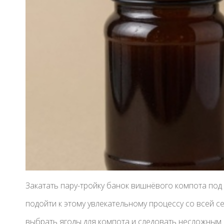
Закатать пару-тройку банок вишнёвого компота под
подойти к этому увлекательному процессу со всей 
выбрать ягоды для компота и следовать несложным 