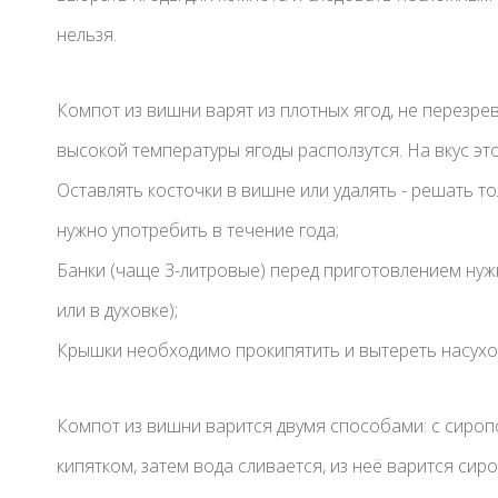
нельзя.
Компот из вишни варят из плотных ягод, не перезре
высокой температуры ягоды расползутся. На вкус это
Оставлять косточки в вишне или удалять - решать т
нужно употребить в течение года;
Банки (чаще 3-литровые) перед приготовлением нуж
или в духовке);
Крышки необходимо прокипятить и вытереть насухо
Компот из вишни варится двумя способами: с сироп
кипятком, затем вода сливается, из неё варится сиро