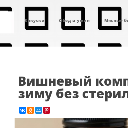
Закуски
Обед и ужин
Мясные 
Вишневый комп
зиму без стери