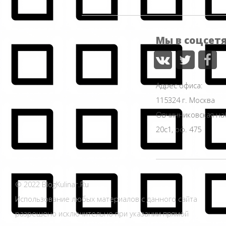
Мы в соцсет
Адрес офиса:
115324 г. Москва
Овчинниковская н
20с1, оф. 475
© 2022 BlogKulinar.Ru
Использование любых материалов с данного сайта
разрешено исключительно при указании прямой