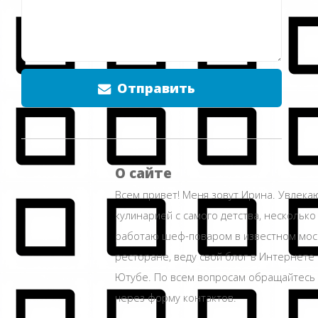
Отправить
О сайте
Всем привет! Меня зовут Ирина. Увлека
кулинарией с самого детства, несколько
работаю шеф-поваром в известном мос
ресторане, веду свой блог в Интернете 
Ютубе. По всем вопросам обращайтесь
через форму контактов.