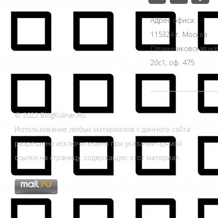
Адрес офиса:
115324 г. Москва
Овчинниковская н
20с1, оф. 475
© 2022 BlogKulinar.Ru
Использование любых материалов с данного сайта
разрешено исключительно при указании прямой
ссылки на страницу, содержащую этот материал.