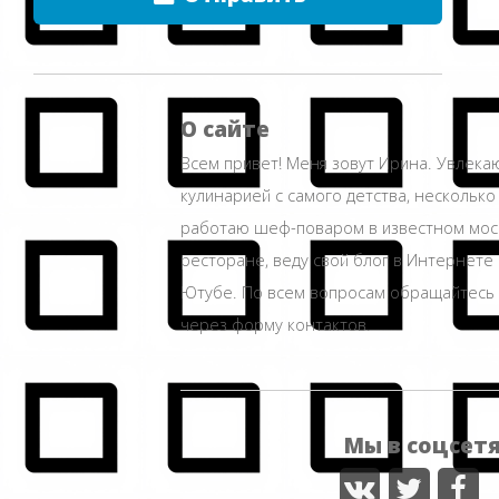
О сайте
Всем привет! Меня зовут Ирина. Увлека
кулинарией с самого детства, несколько
работаю шеф-поваром в известном мос
ресторане, веду свой блог в Интернете 
Ютубе. По всем вопросам обращайтесь
через форму контактов.
Мы в соцсет